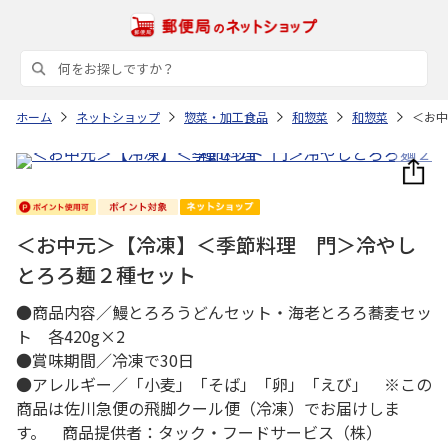
ホーム
ネットショップ
惣菜・加工食品
和惣菜
和惣菜
＜お中
＜お中元＞【冷凍】＜季節料理 門＞冷やし
とろろ麺２種セット
●商品内容／鰻とろろうどんセット・海老とろろ蕎麦セッ
ト 各420g×2
●賞味期間／冷凍で30日
●アレルギー／「小麦」「そば」「卵」「えび」 ※この
商品は佐川急便の飛脚クール便（冷凍）でお届けしま
す。 商品提供者：タック・フードサービス（株）