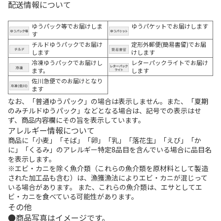
配送情報について
ゆうパック等でお届けしま
ゆうパケットでお届けします
す
チルドゆうパックでお届け
定形外郵便(簡易書留)でお届
します
けします
冷凍ゆうパックでお届けし
レターパックライトでお届け
ます。
します
佐川急便でのお届けとなり
ます
なお、「普通ゆうパック」の場合は表示しません。また、「夏期
のみチルドゆうパック」などとなる場合は、記号での表示はせ
ず、商品内容欄にその旨を表示しています。
アレルギー情報について
商品に「小麦」「そば」「卵」「乳」「落花生」「えび」「か
に」「くるみ」のアレルギー特定8品目を含んでいる場合に品目名
を表示します。
※エビ・カニを除く魚介類（これらの魚介類を原材料として製造
された加工品も含む）は、漁獲漁法によりエビ・カニが混じって
いる場合があります。 また、これらの魚介類は、エサとしてエ
ビ・カニを食べている可能性があります。
その他
商品写真はイメージです。