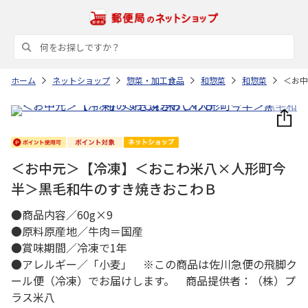
ホーム
ネットショップ
惣菜・加工食品
和惣菜
和惣菜
＜お中
＜お中元＞【冷凍】＜おこわ米八×人形町今
半＞黒毛和牛のすき焼きおこわＢ
●商品内容／60g×9
●原料原産地／牛肉＝国産
●賞味期間／冷凍で1年
●アレルギー／「小麦」 ※この商品は佐川急便の飛脚ク
ール便（冷凍）でお届けします。 商品提供者：（株）プ
ラス米八