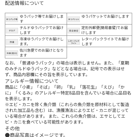
配送情報について
ゆうパック等でお届けしま
ゆうパケットでお届けします
す
チルドゆうパックでお届け
定形外郵便(簡易書留)でお届
します
けします
冷凍ゆうパックでお届けし
レターパックライトでお届け
ます。
します
佐川急便でのお届けとなり
ます
なお、「普通ゆうパック」の場合は表示しません。また、「夏期
のみチルドゆうパック」などとなる場合は、記号での表示はせ
ず、商品内容欄にその旨を表示しています。
アレルギー情報について
商品に「小麦」「そば」「卵」「乳」「落花生」「えび」「か
に」「くるみ」のアレルギー特定8品目を含んでいる場合に品目名
を表示します。
※エビ・カニを除く魚介類（これらの魚介類を原材料として製造
された加工品も含む）は、漁獲漁法によりエビ・カニが混じって
いる場合があります。 また、これらの魚介類は、エサとしてエ
ビ・カニを食べている可能性があります。
その他
商品写真はイメージです。