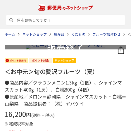
ホーム
ネットショップ
農産品
くだもの
フルーツ詰合わせ
＜
＜お中元＞旬の贅沢フルーツ（夏）
●商品内容／クラウンメロン1.3kg（1個）、シャインマ
スカット400g（1房）、白桃800g（4個）
●原産地／メロン＝静岡県 シャインマスカット・白桃＝
山梨県 商品提供者：（株）ヤバケイ
16,200
円
(送料・税込)
※軽減税率対象