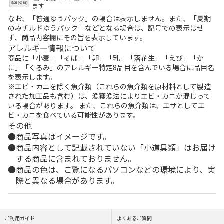
ます
なお、「普通ゆうパック」の場合は表示しません。また、「夏期
のみチルドゆうパック」などとなる場合は、記号での表示はせ
ず、商品内容欄にその旨を表示しています。
アレルギー情報について
商品に「小麦」「そば」「卵」「乳」「落花生」「えび」「か
に」「くるみ」のアレルギー特定8品目を含んでいる場合に品目名
を表示します。
※エビ・カニを除く魚介類（これらの魚介類を原材料として製造
された加工品も含む）は、漁獲漁法によりエビ・カニが混じって
いる場合があります。 また、これらの魚介類は、エサとしてエ
ビ・カニを食べている可能性があります。
その他
商品写真はイメージです。
商品内容として記載されていない「小道具類」はお届け
する商品に含まれておりません。
商品の色は、ご覧になるパソコンなどの環境により、実
際と異なる場合があります。
ご利用ガイド
よくあるご質問