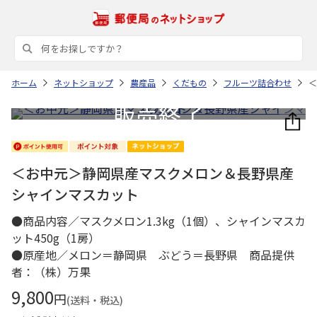
ホーム
ネットショップ
農産品
くだもの
フルーツ詰合わせ
＜
＜お中元＞静岡県産マスクメロン＆長野県産
シャインマスカット
●商品内容／マスクメロン1.3kg（1個）、シャインマスカ
ット450g（1房）
●原産地／メロン＝静岡県 ぶどう＝長野県 商品提供
者：（株）万果
9,800
円
(送料・税込)