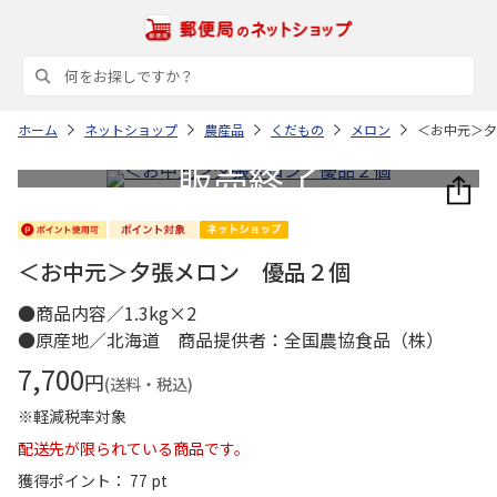
ホーム
ネットショップ
農産品
くだもの
メロン
＜お中元＞夕
＜お中元＞夕張メロン 優品２個
●商品内容／1.3kg×2
●原産地／北海道 商品提供者：全国農協食品（株）
7,700
円
(送料・税込)
※軽減税率対象
配送先が限られている商品です。
獲得ポイント： 77 pt