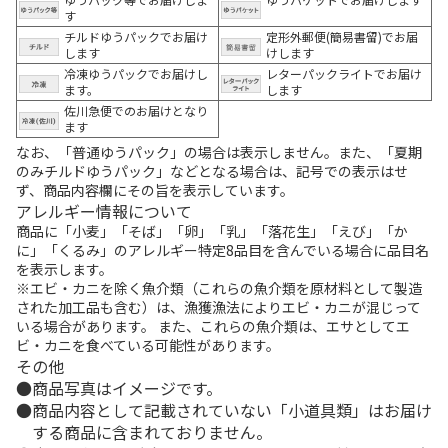
す
チルドゆうパックでお届け
定形外郵便(簡易書留)でお届
します
けします
冷凍ゆうパックでお届けし
レターパックライトでお届け
ます。
します
佐川急便でのお届けとなり
ます
なお、「普通ゆうパック」の場合は表示しません。また、「夏期
のみチルドゆうパック」などとなる場合は、記号での表示はせ
ず、商品内容欄にその旨を表示しています。
アレルギー情報について
商品に「小麦」「そば」「卵」「乳」「落花生」「えび」「か
に」「くるみ」のアレルギー特定8品目を含んでいる場合に品目名
を表示します。
※エビ・カニを除く魚介類（これらの魚介類を原材料として製造
された加工品も含む）は、漁獲漁法によりエビ・カニが混じって
いる場合があります。 また、これらの魚介類は、エサとしてエ
ビ・カニを食べている可能性があります。
その他
商品写真はイメージです。
商品内容として記載されていない「小道具類」はお届け
する商品に含まれておりません。