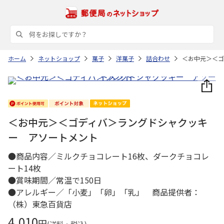
ホーム
ネットショップ
菓子
洋菓子
詰合わせ
＜お中元＞＜ゴ
＜お中元＞＜ゴディバ＞ラングドシャクッキ
ー アソートメント
●商品内容／ミルクチョコレート16枚、ダークチョコレ
ート14枚
●賞味期間／常温で150日
●アレルギー／「小麦」「卵」「乳」 商品提供者：
（株）東急百貨店
4,010
円