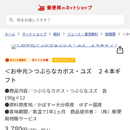
ホーム
ネットショップ
飲料
ジュース・清涼飲料
柑橘類
＜お
＜お中元＞つぶらなカボス・ユズ ２４本ギ
フト
●商品内容／つぶらなカボス・つぶらなユズ 各
190g×12
●原料原産地／かぼす＝大分県産 ゆず＝国産
●賞味期間／常温で1年1ヵ月 商品提供者：（株）郵便
局物販サービス
3,780
円