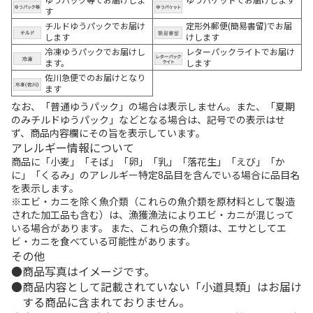
す
チルドゆうパックでお届け
定形外郵便(簡易書留)でお届
します
けします
冷凍ゆうパックでお届けし
レターパックライトでお届け
ます。
します
佐川急便でのお届けとなり
ます
なお、「普通ゆうパック」の場合は表示しません。また、「夏期
のみチルドゆうパック」などとなる場合は、記号での表示はせ
ず、商品内容欄にその旨を表示しています。
アレルギー情報について
商品に「小麦」「そば」「卵」「乳」「落花生」「えび」「か
に」「くるみ」のアレルギー特定8品目を含んでいる場合に品目名
を表示します。
※エビ・カニを除く魚介類（これらの魚介類を原材料として製造
された加工品も含む）は、漁獲漁法によりエビ・カニが混じって
いる場合があります。 また、これらの魚介類は、エサとしてエ
ビ・カニを食べている可能性があります。
その他
商品写真はイメージです。
商品内容として記載されていない「小道具類」はお届け
する商品に含まれておりません。