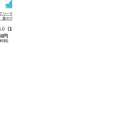
グリーティング切
【グリーティング切
レターパックプラス
＜お中元＞新
】夏のグリーティ
手】夏のグリーティ
（600円）（20部セ
なオールスタ
グ（85円）
ング（110円）
ット）
5.0
（10）
5.0
（17）
4.8
（24）
4.8
（19
50円
1,100円
12,000円
3,780円
送料別)
(送料別)
(送料別)
(送料・税込)