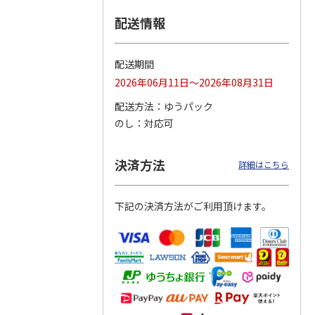
配送情報
つぶら
【グリーティング切
【グリーティング切
【のり式】110円普
ーズ
手】ハッピーグリー
手】グリーティング
通切手・千鳥（1シ
ティング（110円）
（シンプル）（110
ート100枚）
配送期間
1）
5.0
（2）
円
4.8
…
（11）
4.6
（7）
2026年06月11日～2026年08月31日
1,100円
5,500円
11,000円
(送料別)
(送料別)
(送料別)
配送方法
ゆうパック
のし
対応可
決済方法
詳細はこちら
下記の決済方法がご利用頂けます。