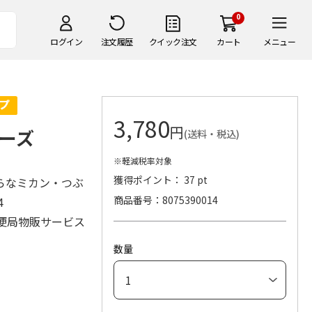
0
ログイン
注文履歴
クイック注文
カート
メニュー
3,780
円
ーズ
(送料・税込)
※軽減税率対象
獲得ポイント： 37 pt
らなミカン・つぶ
商品番号
8075390014
×4
便局物販サービス
数量