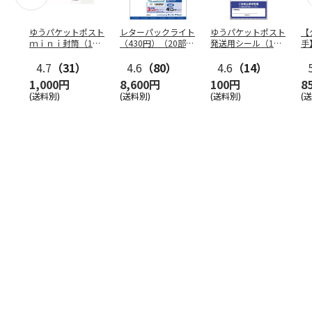
ゆうパケットポスト
レターパックライト
ゆうパケットポスト
【
ｍｉｎｉ封筒（1個
（430円）（20部セ
発送用シール（1個
手
（50枚）セット）
ット）
（20枚）セット）
ン
4.7
（31）
4.6
（80）
4.6
（14）
1,000円
8,600円
100円
8
(送料別)
(送料別)
(送料別)
(