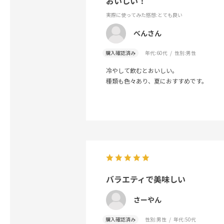
おいしい！
実際に使ってみた感想
:とても良い
べんさん
購入確認済み
年代:
60代
性別:
男性
冷やして飲むとおいしい。
種類も色々あり、夏におすすめです。
バラエティで美味しい
さーやん
購入確認済み
性別:
男性
年代:
50代