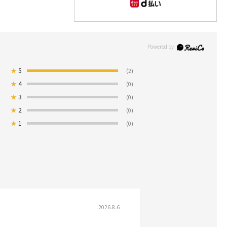
★
5
(2)
★
4
(0)
★
3
(0)
★
2
(0)
★
1
(0)
2026.8.6