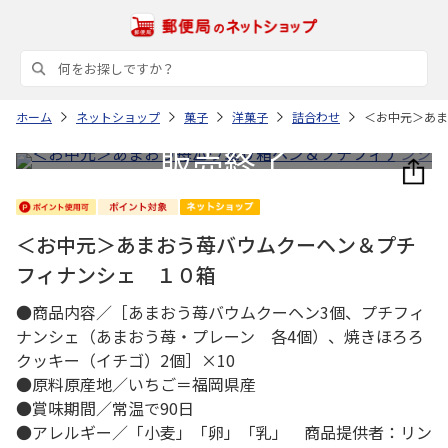
ホーム
ネットショップ
菓子
洋菓子
詰合わせ
＜お中元＞あま
＜お中元＞あまおう苺バウムクーヘン＆プチ
フィナンシェ １０箱
●商品内容／［あまおう苺バウムクーヘン3個、プチフィ
ナンシェ（あまおう苺・プレーン 各4個）、焼きほろろ
クッキー（イチゴ）2個］×10
●原料原産地／いちご＝福岡県産
●賞味期間／常温で90日
●アレルギー／「小麦」「卵」「乳」 商品提供者：リン