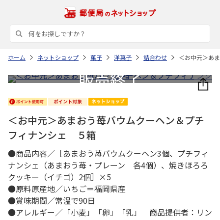
ホーム
ネットショップ
菓子
洋菓子
詰合わせ
＜お中元＞あま
＜お中元＞あまおう苺バウムクーヘン＆プチ
フィナンシェ ５箱
●商品内容／［あまおう苺バウムクーヘン3個、プチフィ
ナンシェ（あまおう苺・プレーン 各4個）、焼きほろろ
クッキー（イチゴ）2個］×5
●原料原産地／いちご＝福岡県産
●賞味期間／常温で90日
●アレルギー／「小麦」「卵」「乳」 商品提供者：リン