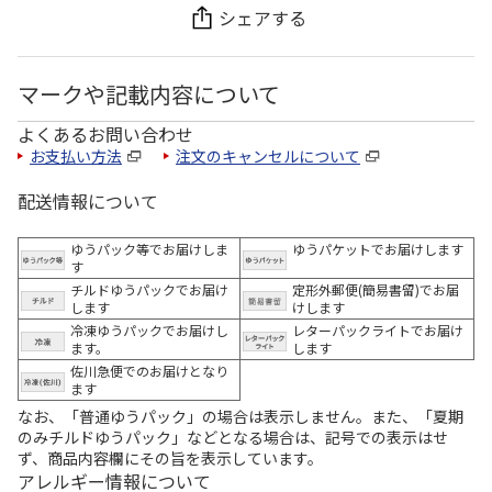
シェアする
マークや記載内容について
よくあるお問い合わせ
お支払い方法
注文のキャンセルについて
配送情報について
ゆうパック等でお届けしま
ゆうパケットでお届けします
す
チルドゆうパックでお届け
定形外郵便(簡易書留)でお届
します
けします
冷凍ゆうパックでお届けし
レターパックライトでお届け
ます。
します
佐川急便でのお届けとなり
ます
なお、「普通ゆうパック」の場合は表示しません。また、「夏期
のみチルドゆうパック」などとなる場合は、記号での表示はせ
ず、商品内容欄にその旨を表示しています。
アレルギー情報について