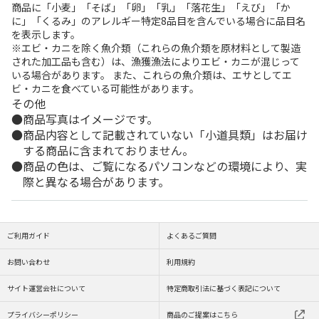
商品に「小麦」「そば」「卵」「乳」「落花生」「えび」「か
に」「くるみ」のアレルギー特定8品目を含んでいる場合に品目名
を表示します。
※エビ・カニを除く魚介類（これらの魚介類を原材料として製造
された加工品も含む）は、漁獲漁法によりエビ・カニが混じって
いる場合があります。 また、これらの魚介類は、エサとしてエ
ビ・カニを食べている可能性があります。
その他
商品写真はイメージです。
商品内容として記載されていない「小道具類」はお届け
する商品に含まれておりません。
商品の色は、ご覧になるパソコンなどの環境により、実
際と異なる場合があります。
ご利用ガイド
よくあるご質問
お問い合わせ
利用規約
サイト運営会社について
特定商取引法に基づく表記について
プライバシーポリシー
商品のご提案はこちら