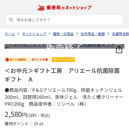
ホーム
ネットショップ
雑貨・日用品
台所用品・食器
洗濯用洗剤
＜お中元＞ギフト工房 アリエール抗菌除菌
ギフト Ａ
●商品内容／P＆Gアリエール700g、除菌キッチンジェル
200ml、詰替用160ml、液体ジェル 洗たく槽クリーナー
PRO200g 商品提供者：リンベル（株）
2,580
円
(送料・税込)
獲得ポイント： 25 pt