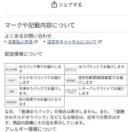
シェアする
マークや記載内容について
よくあるお問い合わせ
お支払い方法
注文のキャンセルについて
配送情報について
ゆうパック等でお届けしま
ゆうパケットでお届けします
す
チルドゆうパックでお届け
定形外郵便(簡易書留)でお届
します
けします
冷凍ゆうパックでお届けし
レターパックライトでお届け
ます。
します
佐川急便でのお届けとなり
ます
なお、「普通ゆうパック」の場合は表示しません。また、「夏期
のみチルドゆうパック」などとなる場合は、記号での表示はせ
ず、商品内容欄にその旨を表示しています。
アレルギー情報について