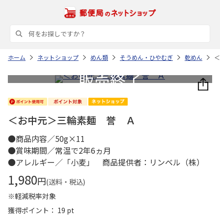
ホーム
ネットショップ
めん類
そうめん・ひやむぎ
乾めん
＜
＜お中元＞三輪素麺 誉 Ａ
●商品内容／50g×11
●賞味期間／常温で2年6ヵ月
●アレルギー／「小麦」 商品提供者：リンベル（株）
1,980
円
(送料・税込)
※軽減税率対象
獲得ポイント： 19 pt