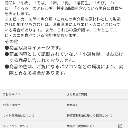
商品に「小麦」「そば」「卵」「乳」「落花生」「えび」「か
に」「くるみ」のアレルギー特定8品目を含んでいる場合に品目名
を表示します。
※エビ・カニを除く魚介類（これらの魚介類を原材料として製造
された加工品も含む）は、漁獲漁法によりエビ・カニが混じって
いる場合があります。 また、これらの魚介類は、エサとしてエ
ビ・カニを食べている可能性があります。
その他
商品写真はイメージです。
商品内容として記載されていない「小道具類」はお届け
する商品に含まれておりません。
商品の色は、ご覧になるパソコンなどの環境により、実
際と異なる場合があります。
ご利用ガイド
よくあるご質問
お問い合わせ
利用規約
サイト運営会社について
特定商取引法に基づく表記について
プライバシーポリシー
商品のご提案はこちら