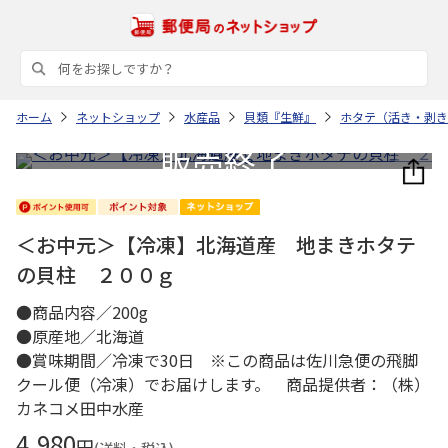
ホーム
ネットショップ
水産品
貝類『生鮮』
ホタテ（活き・剥き
＜お中元＞【冷凍】北海道産 地まきホタテ
の貝柱 ２００ｇ
●商品内容／200g
●原産地／北海道
●賞味期間／冷凍で30日 ※この商品は佐川急便の飛脚
クール便（冷凍）でお届けします。 商品提供者：（株）
カネコメ田中水産
4,980
円