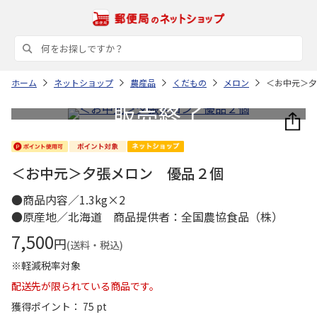
ホーム
ネットショップ
農産品
くだもの
メロン
＜お中元＞夕
＜お中元＞夕張メロン 優品２個
●商品内容／1.3kg×2
●原産地／北海道 商品提供者：全国農協食品（株）
7,500
円
(送料・税込)
※軽減税率対象
配送先が限られている商品です。
獲得ポイント： 75 pt