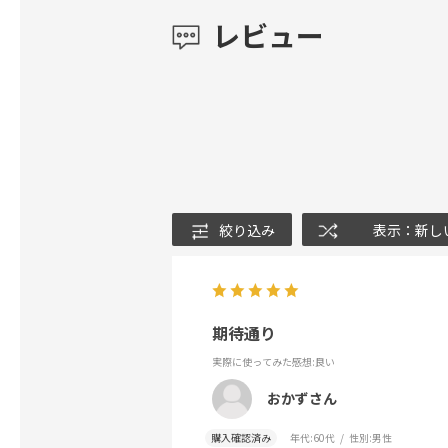
レビュー
絞り込み
表示：新し
期待通り
実際に使ってみた感想
:良い
おかずさん
購入確認済み
年代:
60代
性別:
男性