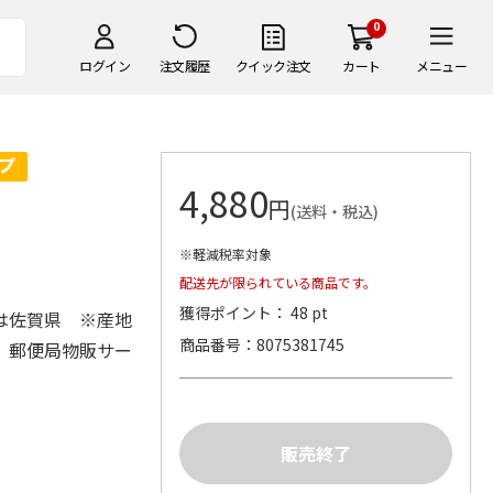
0
ログイン
注文履歴
クイック注文
カート
メニュー
4,880
円
(送料・税込)
※軽減税率対象
配送先が限られている商品です。
獲得ポイント： 48 pt
は佐賀県 ※産地
商品番号
8075381745
）郵便局物販サー