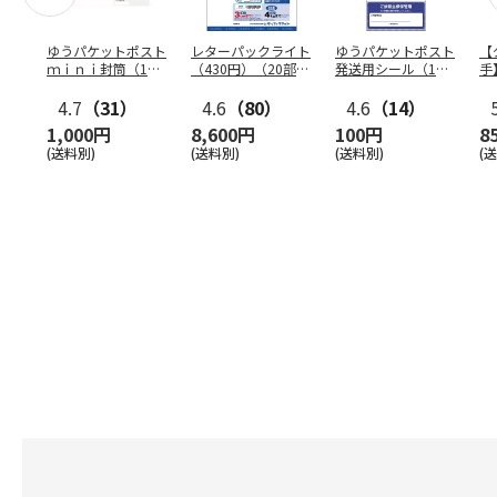
ゆうパケットポスト
レターパックライト
ゆうパケットポスト
【
ｍｉｎｉ封筒（1個
（430円）（20部セ
発送用シール（1個
手
（50枚）セット）
ット）
（20枚）セット）
ン
4.7
（31）
4.6
（80）
4.6
（14）
1,000円
8,600円
100円
8
(送料別)
(送料別)
(送料別)
(