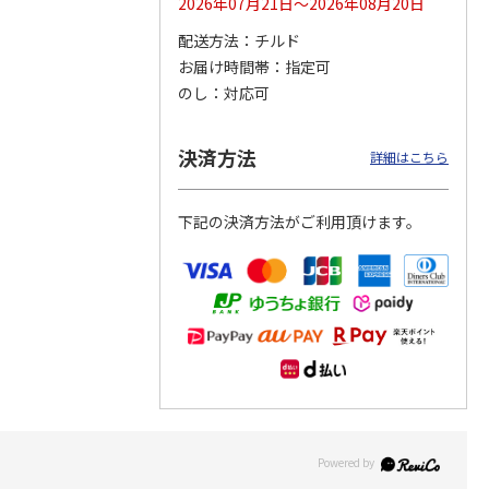
2026年07月21日～2026年08月20日
配送方法
チルド
つぶら
【グリーティング切
【グリーティング切
【のり式】110円普
お届け時間帯
指定可
ーズ
手】ハッピーグリー
手】グリーティング
通切手・千鳥（1シ
ティング（110円）
（シンプル）（110
ート100枚）
のし
対応可
1）
5.0
（2）
円
4.8
…
（11）
4.6
（7）
1,100円
5,500円
11,000円
(送料別)
(送料別)
(送料別)
決済方法
詳細はこちら
下記の決済方法がご利用頂けます。