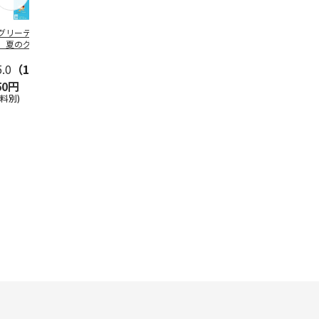
グリーティング切
【グリーティング切
レターパックプラス
＜お中元＞新
】夏のグリーティ
手】夏のグリーティ
（600円）（20部セ
なオールスタ
グ（85円）
ング（110円）
ット）
5.0
（10）
5.0
（17）
4.8
（24）
4.8
（19
50円
1,100円
12,000円
3,780円
送料別)
(送料別)
(送料別)
(送料・税込)