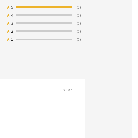
★
5
(1)
★
4
(0)
★
3
(0)
★
2
(0)
★
1
(0)
2026.8.4