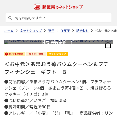
ホーム
ネットショップ
菓子
洋菓子
詰合わせ
＜お中元＞あま
＜お中元＞あまおう苺バウムクーヘン＆プチ
フィナンシェ ギフト Ｂ
●商品内容／あまおう苺バウムクーヘン3個、プチフィナ
ンシェ（プレーン4個、あまおう苺4個×2）、焼きほろろ
クッキー（イチゴ）3個
●原料原産地／いちご＝福岡県産
●賞味期間／常温で90日
●アレルギー／「小麦」「卵」「乳」 商品提供者：リン