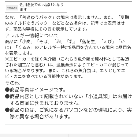
佐川急便でのお届けとなり
ます
なお、「普通ゆうパック」の場合は表示しません。また、「夏期
のみチルドゆうパック」などとなる場合は、記号での表示はせ
ず、商品内容欄にその旨を表示しています。
アレルギー情報について
商品に「小麦」「そば」「卵」「乳」「落花生」「えび」「か
に」「くるみ」のアレルギー特定8品目を含んでいる場合に品目名
を表示します。
※エビ・カニを除く魚介類（これらの魚介類を原材料として製造
された加工品も含む）は、漁獲漁法によりエビ・カニが混じって
いる場合があります。 また、これらの魚介類は、エサとしてエ
ビ・カニを食べている可能性があります。
その他
商品写真はイメージです。
商品内容として記載されていない「小道具類」はお届け
する商品に含まれておりません。
商品の色は、ご覧になるパソコンなどの環境により、実
際と異なる場合があります。