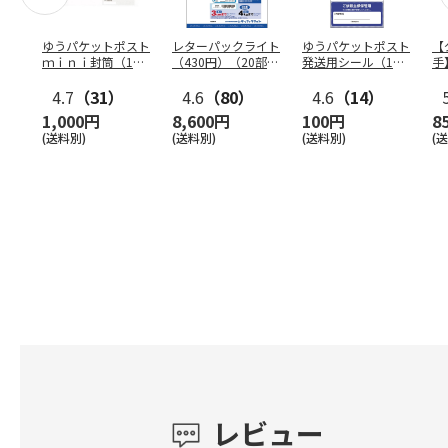
ゆうパケットポスト
レターパックライト
ゆうパケットポスト
【
ｍｉｎｉ封筒（1個
（430円）（20部セ
発送用シール（1個
手
（50枚）セット）
ット）
（20枚）セット）
ン
4.7
（31）
4.6
（80）
4.6
（14）
1,000円
8,600円
100円
8
(送料別)
(送料別)
(送料別)
(
レビュー