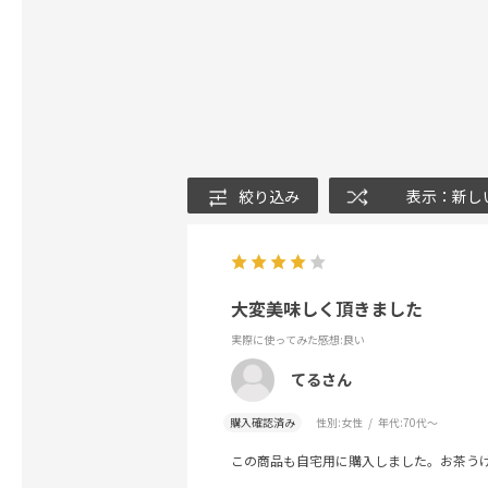
絞り込み
表示：新し
大変美味しく頂きました
実際に使ってみた感想
:良い
てるさん
購入確認済み
性別:
女性
年代:
70代～
この商品も自宅用に購入しました。お茶う