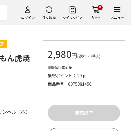
0
ログイン
注文履歴
クイック注文
カート
メニュー
2,980
円
れもん虎焼
(送料・税込)
※軽減税率対象
獲得ポイント： 29 pt
商品番号
8075381456
リンベル（株）