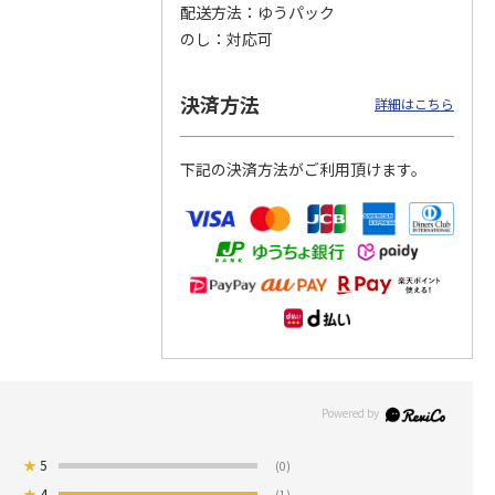
配送方法
ゆうパック
のし
対応可
つぶら
【グリーティング切
【グリーティング切
【のり式】110円普
ーズ
手】ハッピーグリー
手】グリーティング
通切手・千鳥（1シ
ティング（110円）
（シンプル）（110
ート100枚）
決済方法
詳細はこちら
1）
5.0
（2）
円
4.8
…
（11）
4.6
（7）
1,100円
5,500円
11,000円
(送料別)
(送料別)
(送料別)
下記の決済方法がご利用頂けます。
★
5
(0)
★
4
(1)