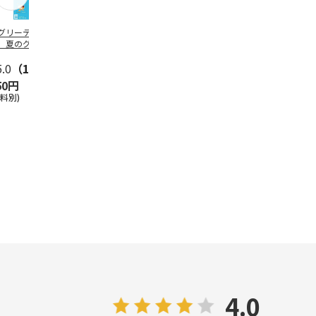
グリーティング切
【グリーティング切
レターパックプラス
＜お中元＞新
】夏のグリーティ
手】夏のグリーティ
（600円）（20部セ
なオールスタ
グ（85円）
ング（110円）
ット）
5.0
（10）
5.0
（17）
4.8
（24）
4.8
（19
50円
1,100円
12,000円
3,780円
送料別)
(送料別)
(送料別)
(送料・税込)
4.0