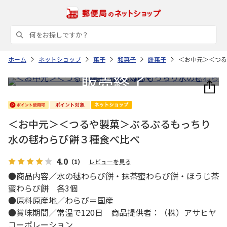
ホーム
ネットショップ
菓子
和菓子
餅菓子
＜お中元＞＜つる
＜お中元＞＜つるや製菓＞ぷるぷるもっちり
水の毬わらび餅３種食べ比べ
4.0
（1）
レビューを見る
●商品内容／水の毬わらび餅・抹茶蜜わらび餅・ほうじ茶
蜜わらび餅 各3個
●原料原産地／わらび＝国産
●賞味期間／常温で120日 商品提供者：（株）アサヒヤ
コーポレーション