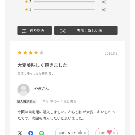
★
2
(0)
★
1
(0)
絞り込み
表示：新しい順
2026.8.7
大変美味しく頂きました
実際に使ってみた感想
:良い
やぎさん
年代:
70代～
性別:
男性
購入確認済み
今回は自宅用に購入しました。わらび餅が大変においしかっ
たです。次回も購入したいと思いました。
参考になった
0
Like!
0