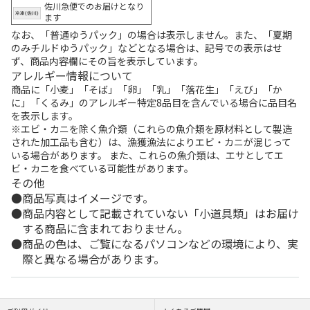
佐川急便でのお届けとなり
ます
なお、「普通ゆうパック」の場合は表示しません。また、「夏期
のみチルドゆうパック」などとなる場合は、記号での表示はせ
ず、商品内容欄にその旨を表示しています。
アレルギー情報について
商品に「小麦」「そば」「卵」「乳」「落花生」「えび」「か
に」「くるみ」のアレルギー特定8品目を含んでいる場合に品目名
を表示します。
※エビ・カニを除く魚介類（これらの魚介類を原材料として製造
された加工品も含む）は、漁獲漁法によりエビ・カニが混じって
いる場合があります。 また、これらの魚介類は、エサとしてエ
ビ・カニを食べている可能性があります。
その他
商品写真はイメージです。
商品内容として記載されていない「小道具類」はお届け
する商品に含まれておりません。
商品の色は、ご覧になるパソコンなどの環境により、実
際と異なる場合があります。