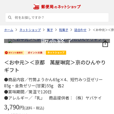
ホーム
ネットショップ
菓子
和菓子
詰合わせ
＜お中元＞＜京
＜お中元＞＜京都 萬屋琳窕＞京のひんやり
ギフト
●商品内容／竹筒ようかん65g×4、短竹みつ豆ゼリー
85g・金魚ゼリー(甘夏)55g 各2
●賞味期間／常温で120日
●アレルギー／「乳」 商品提供者：（株）ヤバケイ
3,790
円
(送料・税込)