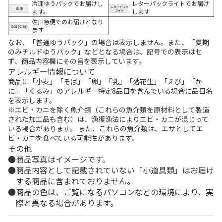
冷凍ゆうパックでお届けし
レターパックライトでお届け
ます。
します
佐川急便でのお届けとなり
ます
なお、「普通ゆうパック」の場合は表示しません。また、「夏期
のみチルドゆうパック」などとなる場合は、記号での表示はせ
ず、商品内容欄にその旨を表示しています。
アレルギー情報について
商品に「小麦」「そば」「卵」「乳」「落花生」「えび」「か
に」「くるみ」のアレルギー特定8品目を含んでいる場合に品目名
を表示します。
※エビ・カニを除く魚介類（これらの魚介類を原材料として製造
された加工品も含む）は、漁獲漁法によりエビ・カニが混じって
いる場合があります。 また、これらの魚介類は、エサとしてエ
ビ・カニを食べている可能性があります。
その他
商品写真はイメージです。
商品内容として記載されていない「小道具類」はお届け
する商品に含まれておりません。
商品の色は、ご覧になるパソコンなどの環境により、実
際と異なる場合があります。