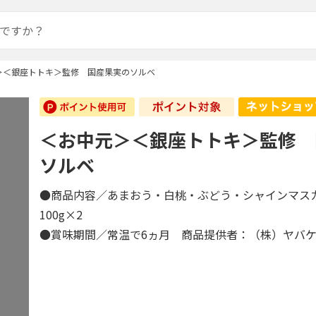
＞＜銀座トトキ＞監修 国産果実のソルベ
＜お中元＞＜銀座トトキ＞監修 
ソルベ
●商品内容／あまおう・白桃・ぶどう・シャインマス
100g×2
●賞味期間／常温で6ヵ月 商品提供者：（株）ヤバ