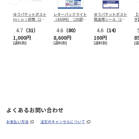
ゆうパケットポスト
レターパックライト
ゆうパケットポスト
【
ｍｉｎｉ封筒（1個
（430円）（20部セ
発送用シール（1個
手
（50枚）セット）
ット）
（20枚）セット）
ン
4.7
（31）
4.6
（80）
4.6
（14）
1,000円
8,600円
100円
8
(送料別)
(送料別)
(送料別)
(
よくあるお問い合わせ
お支払い方法
注文のキャンセルについて