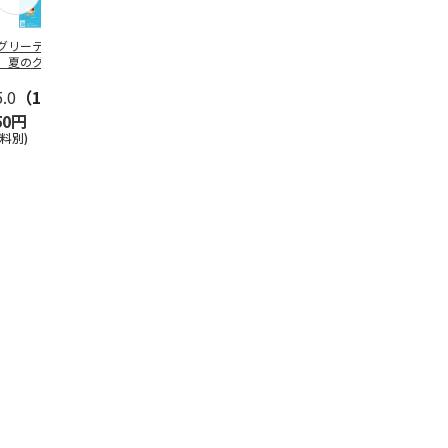
グリーティング切
【グリーティング切
レターパックプラス
＜お中元＞新
】夏のグリーティ
手】夏のグリーティ
（600円）（20部セ
なオールスタ
グ（85円）
ング（110円）
ット）
5.0
（10）
5.0
（17）
4.8
（24）
4.8
（19
50円
1,100円
12,000円
3,780円
送料別)
(送料別)
(送料別)
(送料・税込)