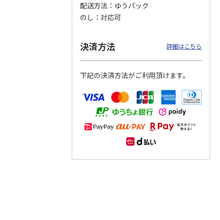
配送方法
ゆうパック
のし
対応可
つぶら
【グリーティング切
【グリーティング切
【のり式】110円普
ーズ
手】ハッピーグリー
手】グリーティング
通切手・千鳥（1シ
ティング（110円）
（シンプル）（110
ート100枚）
決済方法
詳細はこちら
1）
5.0
（2）
円
4.8
…
（11）
4.6
（7）
1,100円
5,500円
11,000円
(送料別)
(送料別)
(送料別)
下記の決済方法がご利用頂けます。