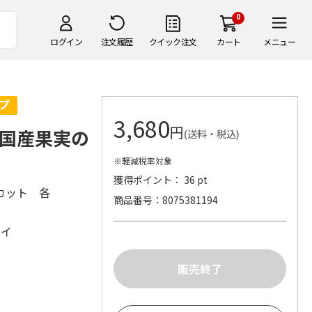
0
ログイン
注文履歴
クイック注文
カート
メニュー
3,680
円
国産果実の
(送料・税込)
※軽減税率対象
獲得ポイント： 36 pt
カット 各
商品番号
8075381194
ケイ