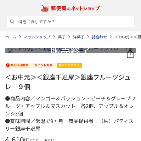
ホーム
ネットショップ
菓子
洋菓子
詰合わせ
＜お中元＞＜銀
＜お中元＞＜銀座千疋屋＞銀座フルーツジュ
レ ９個
●商品内容／マンゴー＆パッション・ピーチ＆グレープフ
ルーツ・アップル＆マスカット 各2個、アップル＆オレ
ンジ3個
●賞味期間／常温で9ヵ月 商品提供者：（株）パティス
リー銀座千疋屋
4,610
円