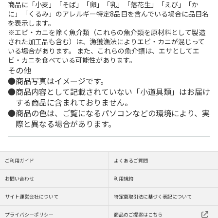
商品に「小麦」「そば」「卵」「乳」「落花生」「えび」「か
に」「くるみ」のアレルギー特定8品目を含んでいる場合に品目名
を表示します。
※エビ・カニを除く魚介類（これらの魚介類を原材料として製造
された加工品も含む）は、漁獲漁法によりエビ・カニが混じって
いる場合があります。 また、これらの魚介類は、エサとしてエ
ビ・カニを食べている可能性があります。
その他
商品写真はイメージです。
商品内容として記載されていない「小道具類」はお届け
する商品に含まれておりません。
商品の色は、ご覧になるパソコンなどの環境により、実
際と異なる場合があります。
ご利用ガイド
よくあるご質問
お問い合わせ
利用規約
サイト運営会社について
特定商取引法に基づく表記について
プライバシーポリシー
商品のご提案はこちら