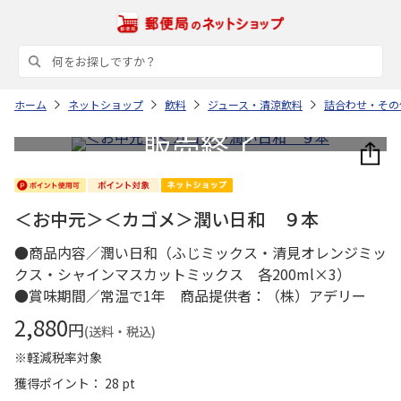
ホーム
ネットショップ
飲料
ジュース・清涼飲料
詰合わせ・その
＜お中元＞＜カゴメ＞潤い日和 ９本
●商品内容／潤い日和（ふじミックス・清見オレンジミッ
クス・シャインマスカットミックス 各200ml×3）
●賞味期間／常温で1年 商品提供者：（株）アデリー
2,880
円
(送料・税込)
※軽減税率対象
獲得ポイント： 28 pt