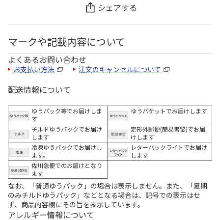
シェアする
マークや記載内容について
よくあるお問い合わせ
お支払い方法
注文のキャンセルについて
配送情報について
ゆうパック等でお届けしま
ゆうパケットでお届けします
す
チルドゆうパックでお届け
定形外郵便(簡易書留)でお届
します
けします
冷凍ゆうパックでお届けし
レターパックライトでお届け
ます。
します
佐川急便でのお届けとなり
ます
なお、「普通ゆうパック」の場合は表示しません。また、「夏期
のみチルドゆうパック」などとなる場合は、記号での表示はせ
ず、商品内容欄にその旨を表示しています。
アレルギー情報について