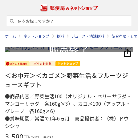
ホーム
ネットショップ
飲料
ジュース・清涼飲料
詰合わせ・その
＜お中元＞＜カゴメ＞野菜生活＆フルーツジ
ュースギフト
●商品内容／野菜生活100（オリジナル・ベリーサラダ・
マンゴーサラダ 各160g×3）、カゴメ100（アップル・
グレープ 各160g×6）
●賞味期間／常温で1年6ヵ月 商品提供者：（株）ドウ
シシャ
3,580
円