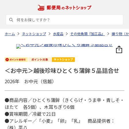
ホーム
ネットショップ
水産品
その他魚類『加工品』
練り物（か
＜お中元＞越後珍味ひとくち蒲鉾５品詰合せ
2026年 お中元（信越）
●商品内容／ひとくち蒲鉾（きくらげ・うま辛・青しそ・
ほたて 各5個）、木耳ちぎり6個
●賞味期間／冷蔵で21日
●アレルギー／「小麦」「卵」「乳」 商品提供者：
（株）平八