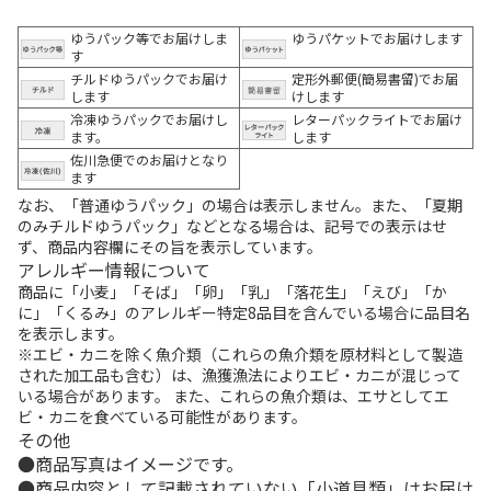
ゆうパック等でお届けしま
ゆうパケットでお届けします
す
チルドゆうパックでお届け
定形外郵便(簡易書留)でお届
します
けします
冷凍ゆうパックでお届けし
レターパックライトでお届け
ます。
します
佐川急便でのお届けとなり
ます
なお、「普通ゆうパック」の場合は表示しません。また、「夏期
のみチルドゆうパック」などとなる場合は、記号での表示はせ
ず、商品内容欄にその旨を表示しています。
アレルギー情報について
商品に「小麦」「そば」「卵」「乳」「落花生」「えび」「か
に」「くるみ」のアレルギー特定8品目を含んでいる場合に品目名
を表示します。
※エビ・カニを除く魚介類（これらの魚介類を原材料として製造
された加工品も含む）は、漁獲漁法によりエビ・カニが混じって
いる場合があります。 また、これらの魚介類は、エサとしてエ
ビ・カニを食べている可能性があります。
その他
商品写真はイメージです。
商品内容として記載されていない「小道具類」はお届け