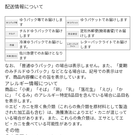
配送情報について
ゆうパック等でお届けしま
ゆうパケットでお届けします
す
チルドゆうパックでお届け
定形外郵便(簡易書留)でお届
します
けします
冷凍ゆうパックでお届けし
レターパックライトでお届け
ます。
します
佐川急便でのお届けとなり
ます
なお、「普通ゆうパック」の場合は表示しません。また、「夏期
のみチルドゆうパック」などとなる場合は、記号での表示はせ
ず、商品内容欄にその旨を表示しています。
アレルギー情報について
商品に「小麦」「そば」「卵」「乳」「落花生」「えび」「か
に」「くるみ」のアレルギー特定8品目を含んでいる場合に品目名
を表示します。
※エビ・カニを除く魚介類（これらの魚介類を原材料として製造
された加工品も含む）は、漁獲漁法によりエビ・カニが混じって
いる場合があります。 また、これらの魚介類は、エサとしてエ
ビ・カニを食べている可能性があります。
その他