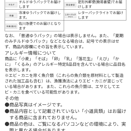
チルドゆうパックでお届け
定形外郵便(簡易書留)でお届
します
けします
冷凍ゆうパックでお届けし
レターパックライトでお届け
ます。
します
佐川急便でのお届けとなり
ます
なお、「普通ゆうパック」の場合は表示しません。また、「夏期
のみチルドゆうパック」などとなる場合は、記号での表示はせ
ず、商品内容欄にその旨を表示しています。
アレルギー情報について
商品に「小麦」「そば」「卵」「乳」「落花生」「えび」「か
に」「くるみ」のアレルギー特定8品目を含んでいる場合に品目名
を表示します。
※エビ・カニを除く魚介類（これらの魚介類を原材料として製造
された加工品も含む）は、漁獲漁法によりエビ・カニが混じって
いる場合があります。 また、これらの魚介類は、エサとしてエ
ビ・カニを食べている可能性があります。
その他
商品写真はイメージです。
商品内容として記載されていない「小道具類」はお届け
する商品に含まれておりません。
商品の色は、ご覧になるパソコンなどの環境により、実
際と異なる場合があります。