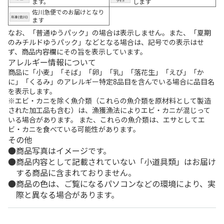
ます。
します
佐川急便でのお届けとなり
ます
なお、「普通ゆうパック」の場合は表示しません。また、「夏期
のみチルドゆうパック」などとなる場合は、記号での表示はせ
ず、商品内容欄にその旨を表示しています。
アレルギー情報について
商品に「小麦」「そば」「卵」「乳」「落花生」「えび」「か
に」「くるみ」のアレルギー特定8品目を含んでいる場合に品目名
を表示します。
※エビ・カニを除く魚介類（これらの魚介類を原材料として製造
された加工品も含む）は、漁獲漁法によりエビ・カニが混じって
いる場合があります。 また、これらの魚介類は、エサとしてエ
ビ・カニを食べている可能性があります。
その他
商品写真はイメージです。
商品内容として記載されていない「小道具類」はお届け
する商品に含まれておりません。
商品の色は、ご覧になるパソコンなどの環境により、実
際と異なる場合があります。