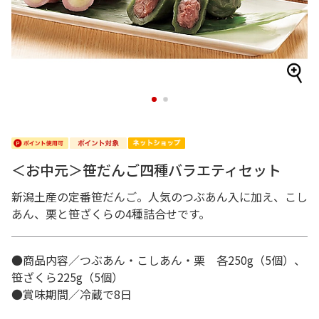
1
2
＜お中元＞笹だんご四種バラエティセット
新潟土産の定番笹だんご。人気のつぶあん入に加え、こし
あん、栗と笹ざくらの4種詰合せです。
●商品内容／つぶあん・こしあん・栗 各250g（5個）、
笹ざくら225g（5個）
●賞味期間／冷蔵で8日