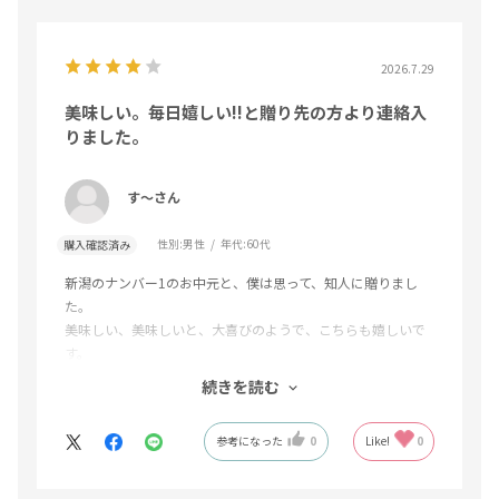
2026.7.29
美味しい。毎日嬉しい!!と贈り先の方より連絡入
りました。
す〜さん
性別:
男性
年代:
60代
購入確認済み
新潟のナンバー1のお中元と、僕は思って、知人に贈りまし
た。
美味しい、美味しいと、大喜びのようで、こちらも嬉しいで
す。
続きを読む
新潟は7月23日〜大雨になり、農家の方も、天気に左右され
て、大変だと思います。が、これからも、美味しい作物作っ
参考になった
0
Like!
0
て、お届け下さい。よろしくお願いします。