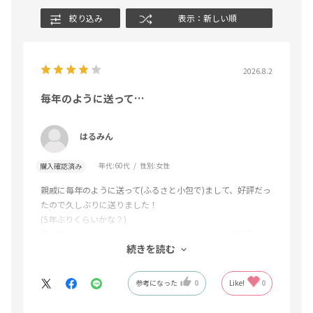
絞り込み
表示：新しい順
2026.8.2
毎年のように送って…
はるみん
年代:
60代
性別:
女性
購入確認済み
親戚に毎年のように送って(ふるさと小包で)まして、好評だっ
たので久しぶりに送りました！
(5年ぶりくらいかな？)
黒崎茶豆は味が良いので、とても喜ばれています‼️実際自分は
続きを読む
食べたことがないので分かりませんが…
参考になった
0
Like!
0