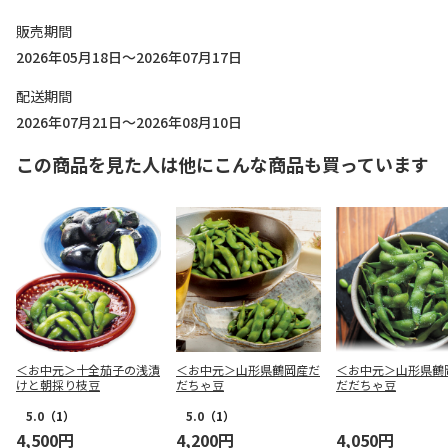
販売期間
2026年05月18日～2026年07月17日
配送期間
2026年07月21日～2026年08月10日
この商品を見た人は他にこんな商品も買っています
＜お中元＞十全茄子の浅漬
＜お中元＞山形県鶴岡産だ
＜お中元＞山形県
けと朝採り枝豆
だちゃ豆
だだちゃ豆
5.0
（1）
5.0
（1）
4,500円
4,200円
4,050円