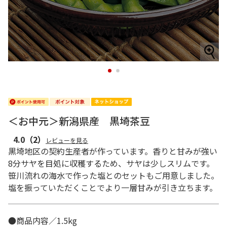
1
2
＜お中元＞新潟県産 黒埼茶豆
4.0
（2）
レビューを見る
黒埼地区の契約生産者が作っています。香りと甘みが強い
8分サヤを目処に収穫するため、サヤは少しスリムです。
笹川流れの海水で作った塩とのセットもご用意しました。
塩を振っていただくことでより一層甘みが引き立ちます。
●商品内容／1.5kg