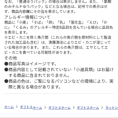
なお、「普通ゆうパック」の場合は表示しません。また、「夏期
のみチルドゆうパック」などとなる場合は、記号での表示はせ
ず、商品内容欄にその旨を表示しています。
アレルギー情報について
商品に「小麦」「そば」「卵」「乳」「落花生」「えび」「か
に」「くるみ」のアレルギー特定8品目を含んでいる場合に品目名
を表示します。
※エビ・カニを除く魚介類（これらの魚介類を原材料として製造
された加工品も含む）は、漁獲漁法によりエビ・カニが混じって
いる場合があります。 また、これらの魚介類は、エサとしてエ
ビ・カニを食べている可能性があります。
その他
商品写真はイメージです。
商品内容として記載されていない「小道具類」はお届け
する商品に含まれておりません。
商品の色は、ご覧になるパソコンなどの環境により、実
際と異なる場合があります。
ホーム
ギフトストア
お中元・夏ギフト特集 2026
おすすめ ご当地
ホーム
ギフトストア
ホーム
お中元・夏ギフト特集 2026
ギフトストア
ホーム
お中元・夏
ネットシ