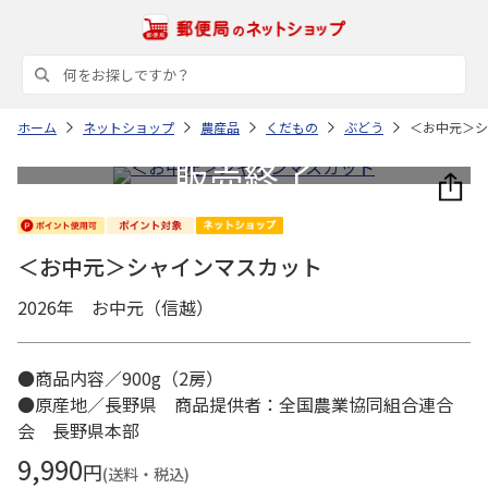
ホーム
ネットショップ
農産品
くだもの
ぶどう
＜お中元＞シ
＜お中元＞シャインマスカット
2026年 お中元（信越）
●商品内容／900g（2房）
●原産地／長野県 商品提供者：全国農業協同組合連合
会 長野県本部
9,990
円
(送料・税込)