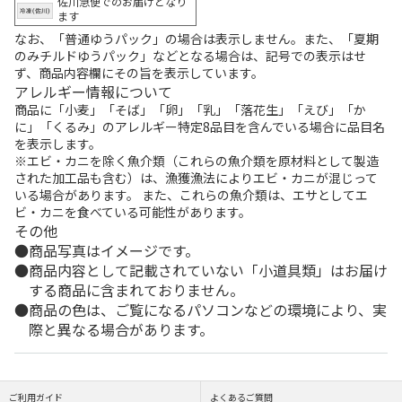
佐川急便でのお届けとなり
ます
なお、「普通ゆうパック」の場合は表示しません。また、「夏期
のみチルドゆうパック」などとなる場合は、記号での表示はせ
ず、商品内容欄にその旨を表示しています。
アレルギー情報について
商品に「小麦」「そば」「卵」「乳」「落花生」「えび」「か
に」「くるみ」のアレルギー特定8品目を含んでいる場合に品目名
を表示します。
※エビ・カニを除く魚介類（これらの魚介類を原材料として製造
された加工品も含む）は、漁獲漁法によりエビ・カニが混じって
いる場合があります。 また、これらの魚介類は、エサとしてエ
ビ・カニを食べている可能性があります。
その他
商品写真はイメージです。
商品内容として記載されていない「小道具類」はお届け
する商品に含まれておりません。
商品の色は、ご覧になるパソコンなどの環境により、実
際と異なる場合があります。
ご利用ガイド
よくあるご質問