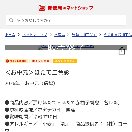
ホーム
ネットショップ
水産品
貝類『加工品』
その他貝類加工品
＜お中元＞ほたて二色彩
2026年 お中元（信越）
●商品内容／漬けほたて・ほたて赤柚子胡椒 各150g
●原料原産地／ホタテガイ＝国産
●賞味期間／冷蔵で10日
●アレルギー／「小麦」「乳」 商品提供者：（株）コー
ワ