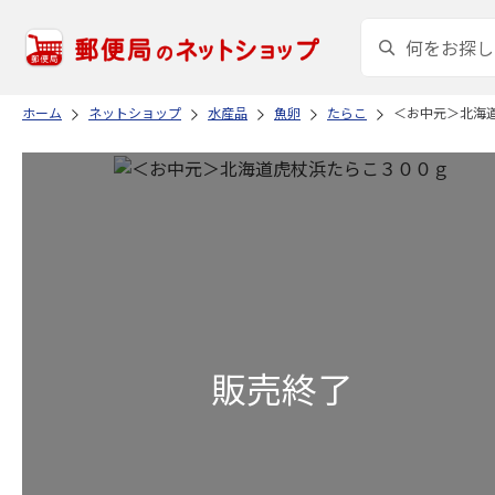
ホーム
ネットショップ
水産品
魚卵
たらこ
＜お中元＞北海