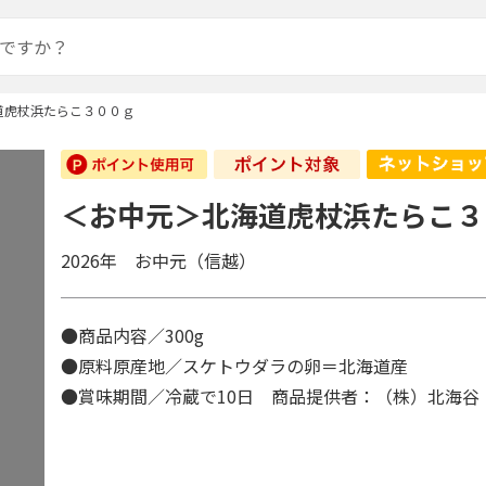
道虎杖浜たらこ３００ｇ
＜お中元＞北海道虎杖浜たらこ３
2026年 お中元（信越）
●商品内容／300g
●原料原産地／スケトウダラの卵＝北海道産
●賞味期間／冷蔵で10日 商品提供者：（株）北海谷