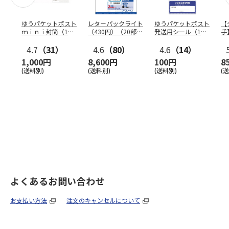
ゆうパケットポスト
レターパックライト
ゆうパケットポスト
【
ｍｉｎｉ封筒（1個
（430円）（20部セ
発送用シール（1個
手
（50枚）セット）
ット）
（20枚）セット）
ン
4.7
（31）
4.6
（80）
4.6
（14）
1,000円
8,600円
100円
8
(送料別)
(送料別)
(送料別)
(
よくあるお問い合わせ
お支払い方法
注文のキャンセルについて