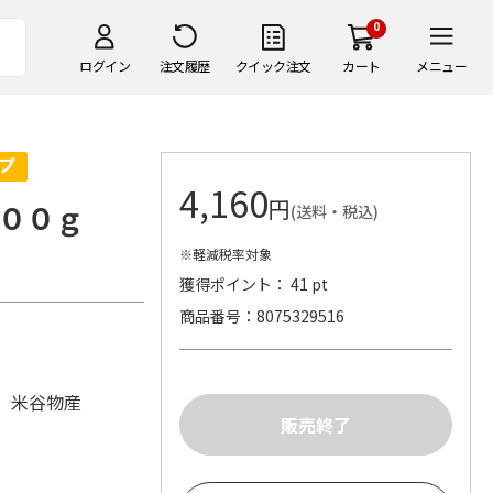
0
ログイン
注文履歴
クイック注文
カート
メニュー
4,160
円
００ｇ
(送料・税込)
※軽減税率対象
獲得ポイント： 41 pt
商品番号
8075329516
 米谷物産