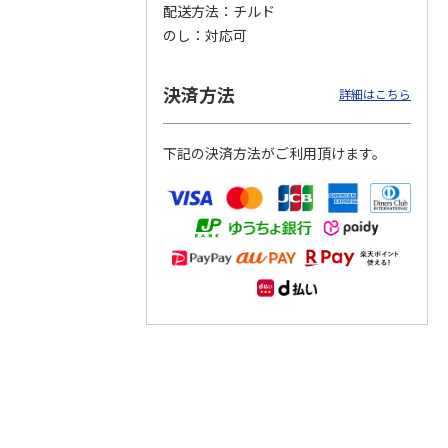
配送方法
チルド
のし
対応可
つぶら
【グリーティング切
【グリーティング切
【のり式】110円普
ーズ
手】ハッピーグリー
手】グリーティング
通切手・千鳥（1シ
ティング（110円）
（シンプル）（110
ート100枚）
決済方法
詳細はこちら
1）
5.0
（2）
円
4.8
…
（11）
4.6
（7）
1,100円
5,500円
11,000円
(送料別)
(送料別)
(送料別)
下記の決済方法がご利用頂けます。