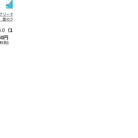
グリーティング切
【グリーティング切
レターパックプラス
＜お中元＞新
】夏のグリーティ
手】夏のグリーティ
（600円）（20部セ
なオールスタ
グ（85円）
ング（110円）
ット）
5.0
（10）
5.0
（17）
4.8
（24）
4.8
（19
50円
1,100円
12,000円
3,780円
送料別)
(送料別)
(送料別)
(送料・税込)