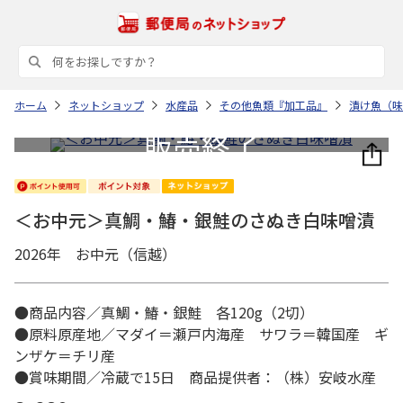
ホーム
ネットショップ
水産品
その他魚類『加工品』
漬け魚（味
＜お中元＞真鯛・鰆・銀鮭のさぬき白味噌漬
2026年 お中元（信越）
●商品内容／真鯛・鰆・銀鮭 各120g（2切）
●原料原産地／マダイ＝瀬戸内海産 サワラ＝韓国産 ギ
ンザケ＝チリ産
●賞味期間／冷蔵で15日 商品提供者：（株）安岐水産