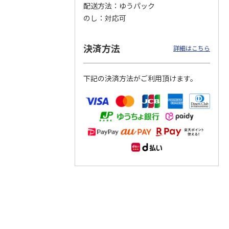
配送方法
ゆうパック
のし
対応可
つぶら
【グリーティング切
【グリーティング切
【のり式】110円普
ーズ
手】ハッピーグリー
手】グリーティング
通切手・千鳥（1シ
ティング（110円）
（シンプル）（110
ート100枚）
決済方法
詳細はこちら
1）
5.0
（2）
円
4.8
…
（11）
4.6
（7）
1,100円
5,500円
11,000円
(送料別)
(送料別)
(送料別)
下記の決済方法がご利用頂けます。