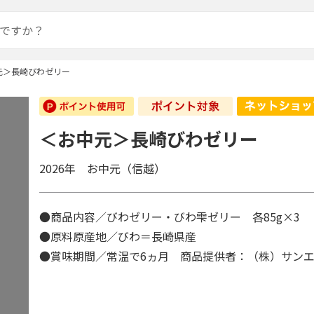
元＞長崎びわゼリー
＜お中元＞長崎びわゼリー
2026年 お中元（信越）
●商品内容／びわゼリー・びわ雫ゼリー 各85g×3
●原料原産地／びわ＝長崎県産
●賞味期間／常温で6ヵ月 商品提供者：（株）サン