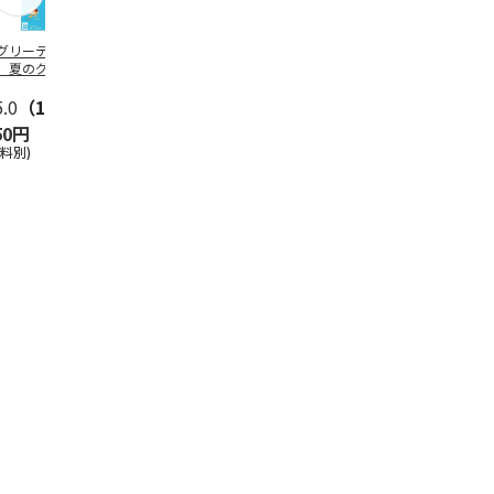
グリーティング切
【グリーティング切
レターパックプラス
＜お中元＞新
】夏のグリーティ
手】夏のグリーティ
（600円）（20部セ
なオールスタ
グ（85円）
ング（110円）
ット）
5.0
（10）
5.0
（17）
4.8
（24）
4.8
（19
50円
1,100円
12,000円
3,780円
送料別)
(送料別)
(送料別)
(送料・税込)