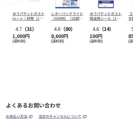
ゆうパケットポスト
レターパックライト
ゆうパケットポスト
【
ｍｉｎｉ封筒（1個
（430円）（20部セ
発送用シール（1個
手
（50枚）セット）
ット）
（20枚）セット）
ン
4.7
（31）
4.6
（80）
4.6
（14）
1,000円
8,600円
100円
8
(送料別)
(送料別)
(送料別)
(
よくあるお問い合わせ
お支払い方法
注文のキャンセルについて