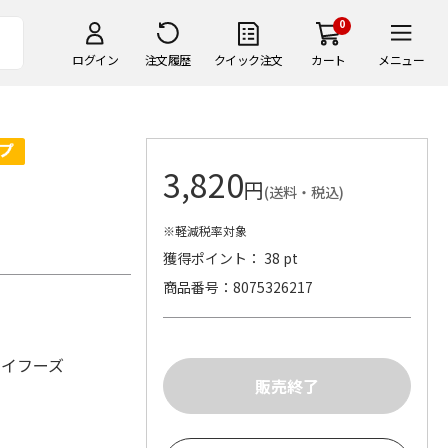
0
ログイン
注文履歴
クイック注文
カート
メニュー
3,820
円
(送料・税込)
※軽減税率対象
獲得ポイント： 38 pt
商品番号
8075326217
エイフーズ