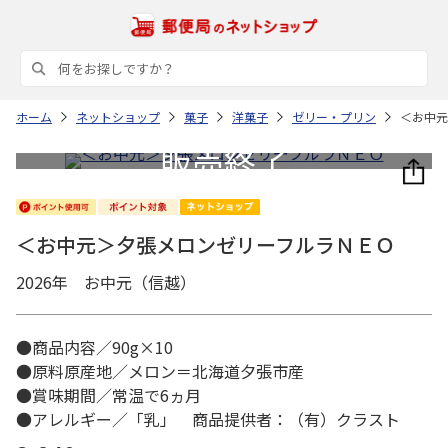
ホーム
ネットショップ
菓子
洋菓子
ゼリー・プリン
＜お中元
＜お中元＞夕張メロンゼリーフルラＮＥＯ
2026年 お中元（信越）
●商品内容／90g×10
●原料原産地／メロン＝北海道夕張市産
●賞味期間／常温で6ヵ月
●アレルギー／「乳」 商品提供者：（有）クラスト