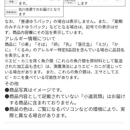
ます。
します
佐川急便でのお届けとなり
ます
なお、「普通ゆうパック」の場合は表示しません。また、「夏期
のみチルドゆうパック」などとなる場合は、記号での表示はせ
ず、商品内容欄にその旨を表示しています。
アレルギー情報について
商品に「小麦」「そば」「卵」「乳」「落花生」「えび」「か
に」「くるみ」のアレルギー特定8品目を含んでいる場合に品目名
を表示します。
※エビ・カニを除く魚介類（これらの魚介類を原材料として製造
された加工品も含む）は、漁獲漁法によりエビ・カニが混じって
いる場合があります。 また、これらの魚介類は、エサとしてエ
ビ・カニを食べている可能性があります。
その他
商品写真はイメージです。
商品内容として記載されていない「小道具類」はお届け
する商品に含まれておりません。
商品の色は、ご覧になるパソコンなどの環境により、実
際と異なる場合があります。