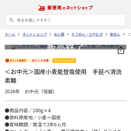
ホーム
ネットショップ
めん類
そうめん・ひやむぎ
乾めん
＜
＜お中元＞国産小麦能登塩使用 手延べ清流
素麺
2026年 お中元（信越）
●商品内容／180g×4
●原料原産地／小麦＝国産
●賞味期間／常温で2年6ヵ月