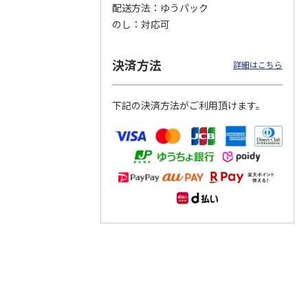
配送方法
ゆうパック
のし
対応可
つぶら
【グリーティング切
【グリーティング切
【のり式】110円普
ーズ
手】ハッピーグリー
手】グリーティング
通切手・千鳥（1シ
ティング（110円）
（シンプル）（110
ート100枚）
決済方法
詳細はこちら
1）
5.0
（2）
円
4.8
…
（11）
4.6
（7）
1,100円
5,500円
11,000円
(送料別)
(送料別)
(送料別)
下記の決済方法がご利用頂けます。