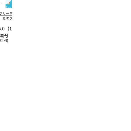
グリーティング切
【グリーティング切
レターパックプラス
＜お中元＞新
】夏のグリーティ
手】夏のグリーティ
（600円）（20部セ
なオールスタ
グ（85円）
ング（110円）
ット）
5.0
（10）
5.0
（17）
4.8
（24）
4.8
（19
50円
1,100円
12,000円
3,780円
送料別)
(送料別)
(送料別)
(送料・税込)