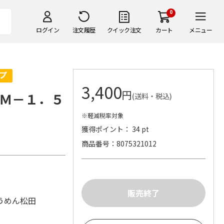
0
ログイン
注文履歴
クイック注文
カート
メニュー
3,400
円
Ｍ－１．５
(送料・税込)
※軽減税率対象
獲得ポイント： 34 pt
商品番号
8075321012
うめん松田