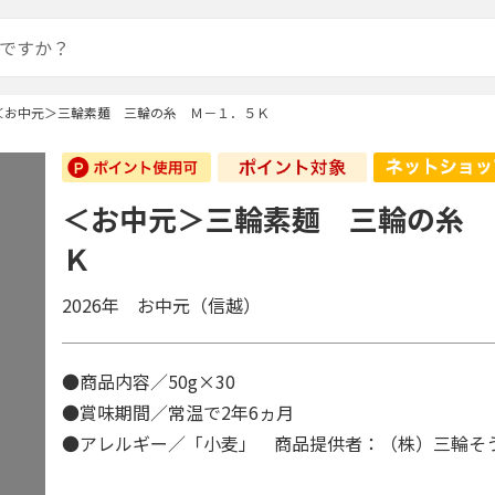
＜お中元＞三輪素麺 三輪の糸 Ｍ－１．５Ｋ
＜お中元＞三輪素麺 三輪の糸 
Ｋ
2026年 お中元（信越）
●商品内容／50g×30
●賞味期間／常温で2年6ヵ月
●アレルギー／「小麦」 商品提供者：（株）三輪そ