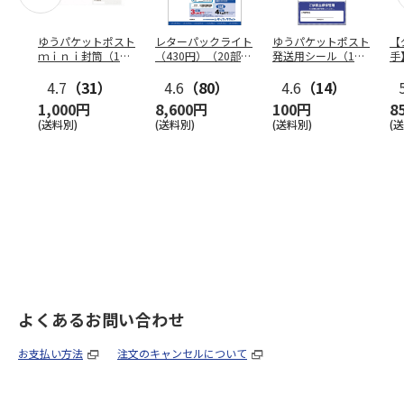
ゆうパケットポスト
レターパックライト
ゆうパケットポスト
【
ｍｉｎｉ封筒（1個
（430円）（20部セ
発送用シール（1個
手
（50枚）セット）
ット）
（20枚）セット）
ン
4.7
（31）
4.6
（80）
4.6
（14）
1,000円
8,600円
100円
8
(送料別)
(送料別)
(送料別)
(
よくあるお問い合わせ
お支払い方法
注文のキャンセルについて