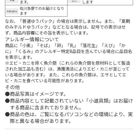
ます。
します
佐川急便でのお届けとなり
ます
なお、「普通ゆうパック」の場合は表示しません。また、「夏期
のみチルドゆうパック」などとなる場合は、記号での表示はせ
ず、商品内容欄にその旨を表示しています。
アレルギー情報について
商品に「小麦」「そば」「卵」「乳」「落花生」「えび」「か
に」「くるみ」のアレルギー特定8品目を含んでいる場合に品目名
を表示します。
※エビ・カニを除く魚介類（これらの魚介類を原材料として製造
された加工品も含む）は、漁獲漁法によりエビ・カニが混じって
いる場合があります。 また、これらの魚介類は、エサとしてエ
ビ・カニを食べている可能性があります。
その他
商品写真はイメージです。
商品内容として記載されていない「小道具類」はお届け
する商品に含まれておりません。
商品の色は、ご覧になるパソコンなどの環境により、実
際と異なる場合があります。