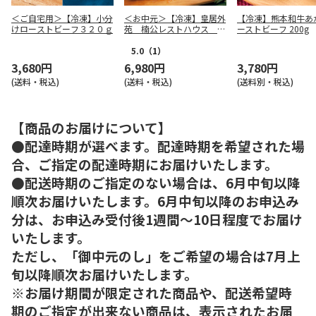
＜ご自宅用＞【冷凍】小分
＜お中元＞【冷凍】皇居外
【冷凍】熊本和牛あ
けローストビーフ３２０ｇ
苑 楠公レストハウス ゐ
ーストビーフ 200g
ざさ中谷本舗 鹿児島黒牛
ローストビーフ
5.0
（1）
3,680円
6,980円
3,780円
(送料・税込)
(送料・税込)
(送料別・税込)
【商品のお届けについて】
●配達時期が選べます。配達時期を希望された場
合、ご指定の配達時期にお届けいたします。
●配送時期のご指定のない場合は、6月中旬以降
順次お届けいたします。6月中旬以降のお申込み
分は、お申込み受付後1週間～10日程度でお届け
いたします。
ただし、「御中元のし」をご希望の場合は7月上
旬以降順次お届けいたします。
※お届け期間が限定された商品や、配送希望時
期のご指定が出来ない商品は、表示されたお届