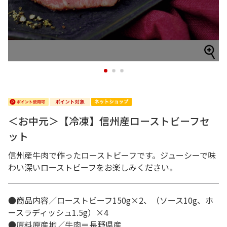
1
2
3
＜お中元＞【冷凍】信州産ローストビーフセ
ット
信州産牛肉で作ったローストビーフです。ジューシーで味
わい深いローストビーフをお楽しみください。
●商品内容／ローストビーフ150g×2、（ソース10g、ホ
ースラディッシュ1.5g）×4
●原料原産地／牛肉＝長野県産