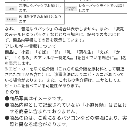
冷凍ゆうパックでお届けし
レターパックライトでお届け
ます。
します
佐川急便でのお届けとなり
ます
なお、「普通ゆうパック」の場合は表示しません。また、「夏期
のみチルドゆうパック」などとなる場合は、記号での表示はせ
ず、商品内容欄にその旨を表示しています。
アレルギー情報について
商品に「小麦」「そば」「卵」「乳」「落花生」「えび」「か
に」「くるみ」のアレルギー特定8品目を含んでいる場合に品目名
を表示します。
※エビ・カニを除く魚介類（これらの魚介類を原材料として製造
された加工品も含む）は、漁獲漁法によりエビ・カニが混じって
いる場合があります。 また、これらの魚介類は、エサとしてエ
ビ・カニを食べている可能性があります。
その他
商品写真はイメージです。
商品内容として記載されていない「小道具類」はお届け
する商品に含まれておりません。
商品の色は、ご覧になるパソコンなどの環境により、実
際と異なる場合があります。