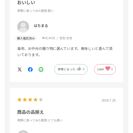
おいしい
実際に使ってみた感想
:良い
はちまる
年代:
40代
性別:
女性
購入確認済み
毎年、お中元の贈り物に選んでいます。美味しいと喜んで頂
いております。
参考になった
0
Like!
0
2026.7.20
商品の品揃え
実際に使ってみた感想
:とても良い