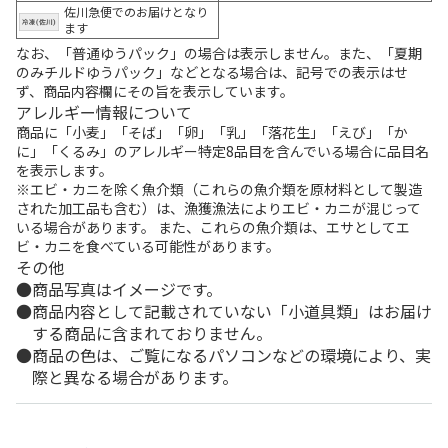
佐川急便でのお届けとなり
ます
なお、「普通ゆうパック」の場合は表示しません。また、「夏期
のみチルドゆうパック」などとなる場合は、記号での表示はせ
ず、商品内容欄にその旨を表示しています。
アレルギー情報について
商品に「小麦」「そば」「卵」「乳」「落花生」「えび」「か
に」「くるみ」のアレルギー特定8品目を含んでいる場合に品目名
を表示します。
※エビ・カニを除く魚介類（これらの魚介類を原材料として製造
された加工品も含む）は、漁獲漁法によりエビ・カニが混じって
いる場合があります。 また、これらの魚介類は、エサとしてエ
ビ・カニを食べている可能性があります。
その他
商品写真はイメージです。
商品内容として記載されていない「小道具類」はお届け
する商品に含まれておりません。
商品の色は、ご覧になるパソコンなどの環境により、実
際と異なる場合があります。