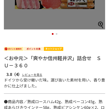
1
2
＜お中元＞「爽やか信州軽井沢」詰合せ Ｓ
Ｕ－３６０
3.8
（4）
レビューを見る
ドイツから受け継いだ味。選び抜いた素材を用い、香り豊
かに仕上げました。
●商品内容／熟成ロースハム42g、熟成ベーコン45g、熟
成あらびきウインナー58g、熟成ビアシンケン60g×2、ロ