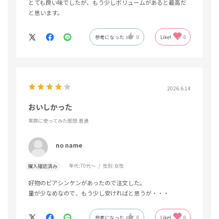
とても良い味でしたが、もう少しボリュームがあると最高だ
と思います。
参考になった
0
Like!
0
2026.6.14
おいしかった
実際に使ってみた感想
:普通
no name
年代:
70代～
性別:
女性
購入確認済み
好物のビアシンケンがあったので注文した。
量が少なめなので、もう少し安ければと思うが・・・
参考になった
0
Like!
0