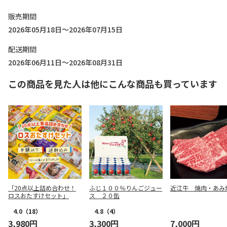
販売期間
2026年05月18日～2026年07月15日
配送期間
2026年06月11日～2026年08月31日
この商品を見た人は他にこんな商品も買っています
「20点以上詰め合わせ！
ふじ１００％りんごジュー
近江牛 焼肉・あみ
ロスおたすけセット」
ス ２０缶
4.0
（18）
4.8
（4）
3,980円
3,300円
7,000円