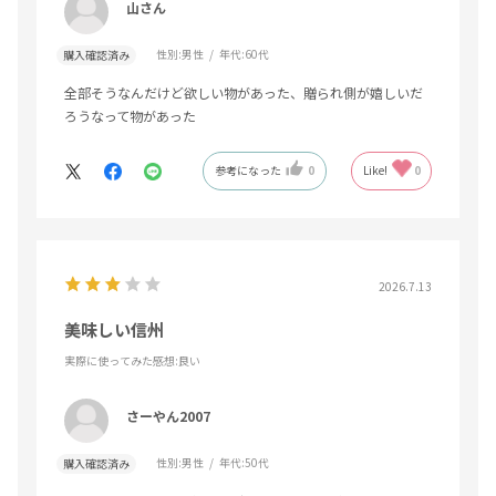
山さん
性別:
男性
年代:
60代
購入確認済み
全部そうなんだけど欲しい物があった、贈られ側が嬉しいだ
ろうなって物があった
参考になった
0
Like!
0
2026.7.13
美味しい信州
実際に使ってみた感想
:良い
さーやん2007
性別:
男性
年代:
50代
購入確認済み