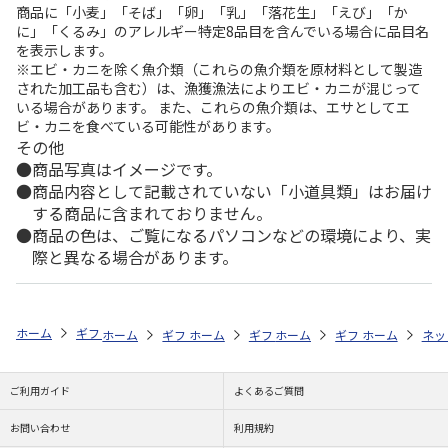
商品に「小麦」「そば」「卵」「乳」「落花生」「えび」「か
に」「くるみ」のアレルギー特定8品目を含んでいる場合に品目名
を表示します。
※エビ・カニを除く魚介類（これらの魚介類を原材料として製造
された加工品も含む）は、漁獲漁法によりエビ・カニが混じって
いる場合があります。 また、これらの魚介類は、エサとしてエ
ビ・カニを食べている可能性があります。
その他
商品写真はイメージです。
商品内容として記載されていない「小道具類」はお届け
する商品に含まれておりません。
商品の色は、ご覧になるパソコンなどの環境により、実
際と異なる場合があります。
ホーム
ギフトストア
お中元・夏ギフト特集 2026
そうめん・麺類
ホーム
ギフトストア
ホーム
ギフトストア
お中元・夏ギフト特集 2026
ホーム
ギフトストア
お中元・夏ギフト特集
ホーム
ネッ
お
そ
ご利用ガイド
よくあるご質問
お問い合わせ
利用規約