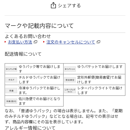
シェアする
マークや記載内容について
よくあるお問い合わせ
お支払い方法
注文のキャンセルについて
配送情報について
ゆうパック等でお届けしま
ゆうパケットでお届けします
す
チルドゆうパックでお届け
定形外郵便(簡易書留)でお届
します
けします
冷凍ゆうパックでお届けし
レターパックライトでお届け
ます。
します
佐川急便でのお届けとなり
ます
なお、「普通ゆうパック」の場合は表示しません。また、「夏期
のみチルドゆうパック」などとなる場合は、記号での表示はせ
ず、商品内容欄にその旨を表示しています。
アレルギー情報について