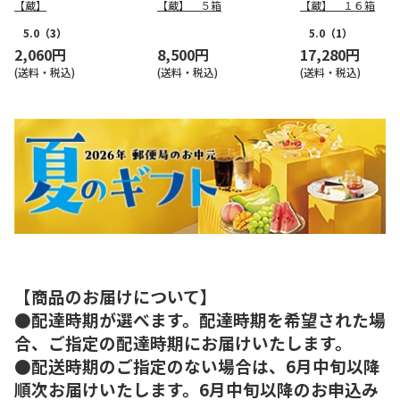
【蔵】
【蔵】 ５箱
【蔵】 １６箱
5.0
（3）
5.0
（1）
2,060円
8,500円
17,280円
(送料・税込)
(送料・税込)
(送料・税込)
【商品のお届けについて】
●配達時期が選べます。配達時期を希望された場
合、ご指定の配達時期にお届けいたします。
●配送時期のご指定のない場合は、6月中旬以降
順次お届けいたします。6月中旬以降のお申込み