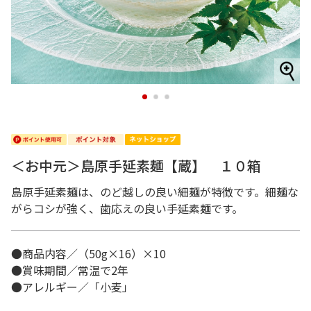
1
2
3
＜お中元＞島原手延素麺【蔵】 １０箱
島原手延素麺は、のど越しの良い細麺が特徴です。細麺な
がらコシが強く、歯応えの良い手延素麺です。
●商品内容／（50g×16）×10
●賞味期間／常温で2年
●アレルギー／「小麦」