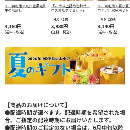
＜ご自宅用＞九州産黒毛和
「20点以上詰め合わせ！
＜ご自宅用＞夏小夏
牛の切落し
ロスおたすけセット」
コナツ）家庭用３ｋ
4.0
（18）
4.6
（154）
4,180円
3,980円
3,140円
(送料・税込)
(送料・税込)
(送料・税込)
【商品のお届けについて】
●配達時期が選べます。配達時期を希望された場
合、ご指定の配達時期にお届けいたします。
●配送時期のご指定のない場合は、6月中旬以降