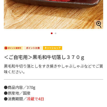
1
2
＜ご自宅用＞黒毛和牛切落し３７０ｇ
黒毛和牛切り落としをすき焼きやしゃぶしゃぶなどでご賞
味ください。
●商品内容／370g
●原産地／国産
●消費期間／
冷蔵で4日