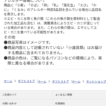
アレルギー情報について
商品に「小麦」「そば」「卵」「乳」「落花生」「えび」「か
に」「くるみ」のアレルギー特定8品目を含んでいる場合に品目名
を表示します。
※エビ・カニを除く魚介類（これらの魚介類を原材料として製造
された加工品も含む）は、漁獲漁法によりエビ・カニが混じって
いる場合があります。 また、これらの魚介類は、エサとしてエ
ビ・カニを食べている可能性があります。
その他
商品写真はイメージです。
商品内容として記載されていない「小道具類」はお届け
する商品に含まれておりません。
商品の色は、ご覧になるパソコンなどの環境により、実
際と異なる場合があります。
ホーム
ギフトストア
お中元・夏ギフト特集 2026
こだわりギフト
ホーム
ギフトストア
ホーム
お中元・夏ギフト特集 20
ネットショップ
ご利用ガイド
よくあるご質問
お問い合わせ
利用規約