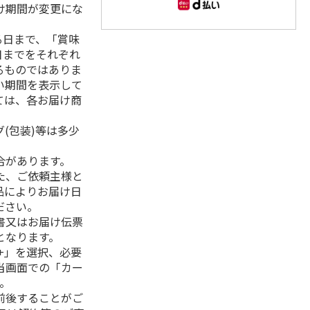
け期間が変更にな
る日まで、「賞味
日までをそれぞれ
るものではありま
い期間を表示して
ては、各お届け商
(包装)等は多少
合があります。
た、ご依頼主様と
品によりお届け日
ださい。
書又はお届け伝票
となります。
+」を選択、必要
当画面での「カー
。
前後することがご