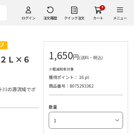
0
ログイン
注文履歴
クイック注文
カート
メニュー
1,650
円
２Ｌ×６
(送料・税込)
※軽減税率対象
獲得ポイント： 16 pt
商品番号
8075293362
十川の源流域でボ
数量