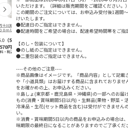
いただけます。（詳細は販売期間をご確認ください。
この期間のご注文については、お申込み受付後1週間～
けいたします。
●配達日のご指定はできません。
万十川天然源流水
カボス強炭酸水
ＬＩＦＥ ＣＡＰＳ
ＬＩＦＥ Ｃ
●配達時間をご希望の場合は、配達希望時間帯をご指
００ｍｌ×２４
ＵＬＥ ７ナチュラ
ＵＬＥ ７ナ
ルミネラルウォータ
ルミネラルウ
5.0
（5）
ー
…
ー
…
【のし・包装について】
,570円
3,200円
4,700円
2,800円
●のし紙のご指定はできません。
送料・税込)
(送料・税込)
(送料・税込)
(送料・税込)
●二重包装のご指定はできません。
----その他のご注意----
※商品画像はイメージです。「商品内容」として記載
や「小道具類」はお届けする商品に含まれておりませ
をお確かめの上、お申込みください。
※島しょ(東京都・鹿児島県・沖縄県)の一部へのお届
もの(消費・賞味期間5日以内)・生鮮品(果物・野菜・
冷凍品・生花(セット商品を含む)は受付ができません
い。
※消費・賞味期間5日以内の商品をお申込みの場合は
味期限の最終日になることがありますのでご了承くだ