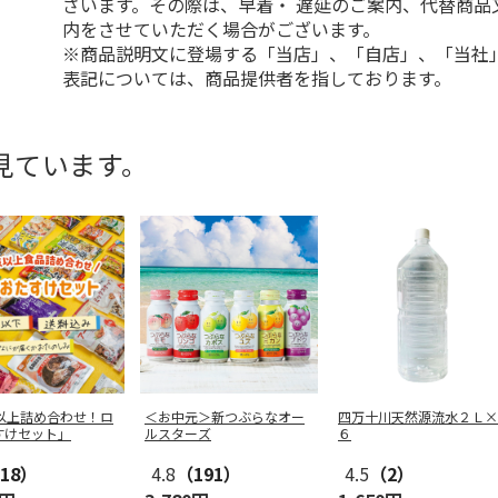
ざいます。その際は、早着・ 遅延のご案内、代替商品
内をさせていただく場合がございます。
※商品説明文に登場する「当店」、「自店」、「当社
表記については、商品提供者を指しております。
見ています。
点以上詰め合わせ！ロ
＜お中元＞新つぶらなオー
四万十川天然源流水２Ｌ×
すけセット」
ルスターズ
６
18）
4.8
（191）
4.5
（2）