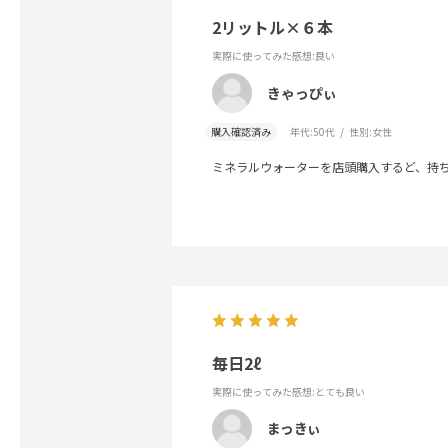
2リットル×６本
実際に使ってみた感想
:良い
きゃっぴぃ
購入確認済み
年代:
50代
性別:
女性
ミネラルウォーターを店頭購入するど、持
毎日2ℓ
実際に使ってみた感想
:とても良い
まっきぃ