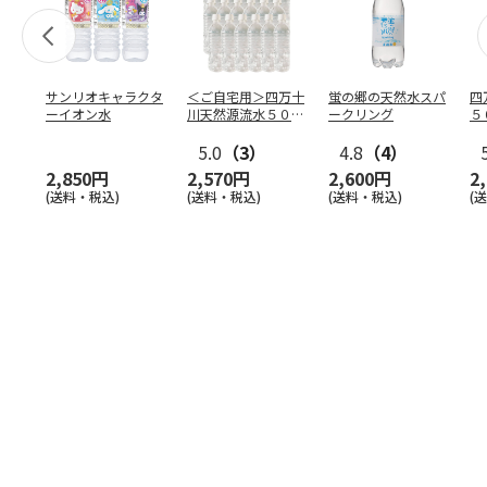
サンリオキャラクタ
＜ご自宅用＞四万十
蛍の郷の天然水スパ
四
ーイオン水
川天然源流水５００
ークリング
５
ｍｌ×２４（ラベル
レス
5.0
…
（3）
4.8
（4）
2,850円
2,570円
2,600円
2
(送料・税込)
(送料・税込)
(送料・税込)
(