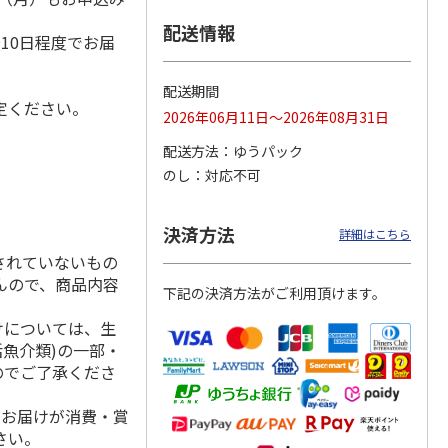
）
配送情報
10日程度でお届
ＡＰＳ
四万十川天然源流水
〈伊藤園〉ミネラル
〈キリン〉キリンレ
配送期間
定ください。
チュラ
２Ｌ×６
ストロング強炭酸水
モン炭酸水
2026年06月11日～2026年08月31日
ォータ
4.5
（2）
5.0
（1）
配送方法
ゆうパック
1,650円
3,550円
3,950円
のし
対応不可
(送料・税込)
(送料・税込)
(送料・税込)
決済方法
詳細はこちら
されていないもの
んので、商品内容
下記の決済方法がご利用頂けます。
けについては、生
活魚介類)の一部・
のでご了承くださ
、お届けが消費・賞
さい。