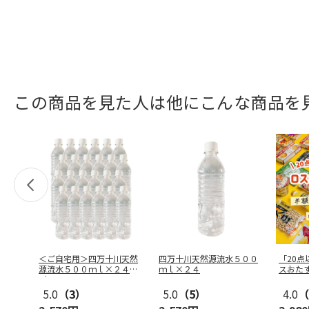
この商品を見た人は他にこんな商品を
＜ご自宅用＞四万十川天然
四万十川天然源流水５００
「20
源流水５００ｍｌ×２４
ｍｌ×２４
スおた
（ラベルレス
…
5.0
（3）
5.0
（5）
4.0
（