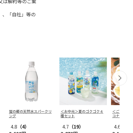
又は解約等のご案
」、「自社」等の
蛍の郷の天然水スパークリ
＜お中元＞夏のゴクゴク４
＜ご自宅用
ング
種セット
コナツ）家
4.8
（4）
4.7
（19）
4.6
（15