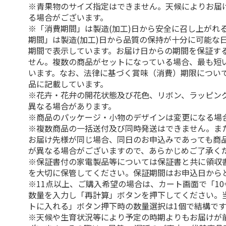
※青果物のサイズ指定はできません。天候によりお届
る場合がございます。
※「消費期間」は製造(加工)日から安全に召し上がれ
期間」は製造(加工)日から品質の保持が十分に可能な
期間で表示しています。お届け日からの期間を保証す
せん。複数の商品がセットになっている場合、最も短
います。なお、法律に基づく賞味（消費）期限につい
品に記載しています。
※花卉・花弁の開花状態及び花色、リボン、ラッピング
異なる場合があります。
※商品のパッケージ・小物のデザインは変更になる場
※複数商品の一括送付及び同時発送はできません。ま
お届け先様が同じ場合、同日のお申込みであっても商
が異なる場合がございますので、あらかじめご了承く
※保証書付の家電製品等については保証書と共に領収
を大切に保管してください。保証期間はお申込日から
※11点以上、ご購入希望の場合は、カート画面で「10
数量を入力し「再計算」ボタンを押下してください。
トに入れる」ボタン押下時の数量選択は1個で結構です
※天候や生育状況等により予定の時期よりもお届けが