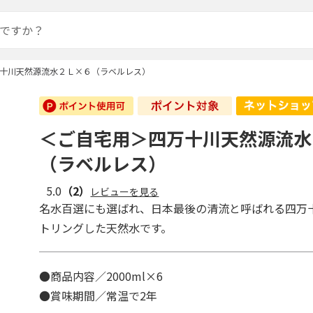
十川天然源流水２Ｌ×６（ラベルレス）
＜ご自宅用＞四万十川天然源流水
（ラベルレス）
5.0
（2）
レビューを見る
名水百選にも選ばれ、日本最後の清流と呼ばれる四万
トリングした天然水です。
●商品内容／2000ml×6
●賞味期間／常温で2年