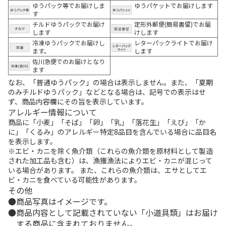
ゆうパック等でお届けしま
ゆうパケットでお届けします
す
チルドゆうパックでお届け
定形外郵便(簡易書留)でお届
します
けします
冷凍ゆうパックでお届けし
レターパックライトでお届け
ます。
します
佐川急便でのお届けとなり
ます
なお、「普通ゆうパック」の場合は表示しません。また、「夏期
のみチルドゆうパック」などとなる場合は、記号での表示はせ
ず、商品内容欄にその旨を表示しています。
アレルギー情報について
商品に「小麦」「そば」「卵」「乳」「落花生」「えび」「か
に」「くるみ」のアレルギー特定8品目を含んでいる場合に品目名
を表示します。
※エビ・カニを除く魚介類（これらの魚介類を原材料として製造
された加工品も含む）は、漁獲漁法によりエビ・カニが混じって
いる場合があります。 また、これらの魚介類は、エサとしてエ
ビ・カニを食べている可能性があります。
その他
商品写真はイメージです。
商品内容として記載されていない「小道具類」はお届け
する商品に含まれておりません。