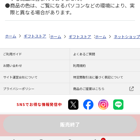
商品の色は、ご覧になるパソコンなどの環境により、実
際と異なる場合があります。
ホーム
ギフトストア
お中元・夏ギフト特集 2026
こだわりギフト
ホーム
ギフトストア
ホーム
お中元・夏ギフト特集 20
ネットショップ
ご利用ガイド
よくあるご質問
お問い合わせ
利用規約
サイト運営会社について
特定商取引法に基づく表記について
プライバシーポリシー
商品のご提案はこちら
SNSでお得な情報発信中
販売終了
Copyright (C) JAPAN POST Co.,Ltd. All Rights Reserved.