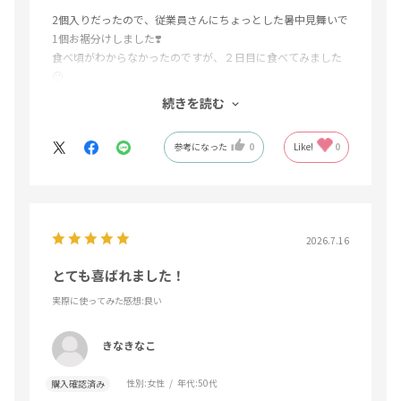
2個入りだったので、従業員さんにちょっとした暑中見舞いで
1個お裾分けしました❣️
食べ頃がわからなかったのですが、２日目に食べてみました
🙂
優しい甘味でした😊
続きを読む
もう少し置いていた方が良かったのかも…
食べ頃の表記があったら、良かったなぁ😄
参考になった
0
Like!
0
2026.7.16
とても喜ばれました！
実際に使ってみた感想
:良い
きなきなこ
性別:
女性
年代:
50代
購入確認済み