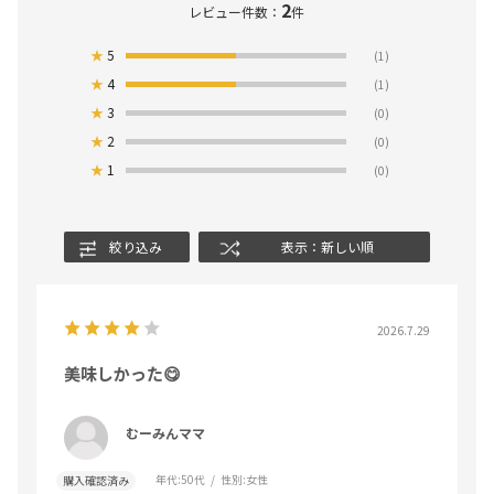
2
レビュー件数：
件
★
5
(1)
★
4
(1)
★
3
(0)
★
2
(0)
★
1
(0)
絞り込み
表示：新しい順
2026.7.29
美味しかった😋
むーみんママ
年代:
50代
性別:
女性
購入確認済み