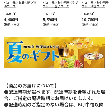
＜お中元＞お酒の贈り物
＜お中元＞お中元選べるギ
＜お中元＞お中元選
吟コース
フト 山査子コース
フト 栴檀コース
5.0
（1）
4.7
（7）
5.0
（5）
4,400円
5,590円
10,780円
(送料・税込)
(送料・税込)
(送料・税込)
【商品のお届けについて】
●配達時期が選べます。配達時期を希望された場
合、ご指定の配達時期にお届けいたします。
●配送時期のご指定のない場合は、6月中旬以降