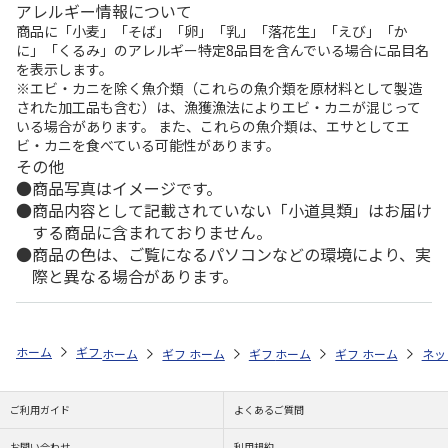
アレルギー情報について
商品に「小麦」「そば」「卵」「乳」「落花生」「えび」「か
に」「くるみ」のアレルギー特定8品目を含んでいる場合に品目名
を表示します。
※エビ・カニを除く魚介類（これらの魚介類を原材料として製造
された加工品も含む）は、漁獲漁法によりエビ・カニが混じって
いる場合があります。 また、これらの魚介類は、エサとしてエ
ビ・カニを食べている可能性があります。
その他
商品写真はイメージです。
商品内容として記載されていない「小道具類」はお届け
する商品に含まれておりません。
商品の色は、ご覧になるパソコンなどの環境により、実
際と異なる場合があります。
ホーム
ギフトストア
お中元・夏ギフト特集 2026
贈る相手から探す
ホーム
ギフトストア
ホーム
ギフトストア
お中元・夏ギフト特集 2026
ホーム
ギフトストア
お中元・夏ギフト特集
ホーム
ネッ
お
贈
ご利用ガイド
よくあるご質問
お問い合わせ
利用規約