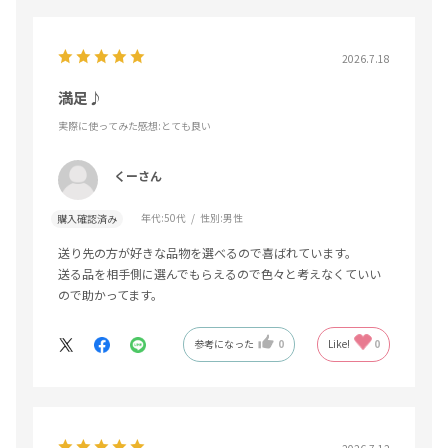
2026.7.18
満足♪
実際に使ってみた感想
:とても良い
くーさん
年代:
50代
性別:
男性
購入確認済み
送り先の方が好きな品物を選べるので喜ばれています。
送る品を相手側に選んでもらえるので色々と考えなくていい
ので助かってます。
参考になった
0
Like!
0