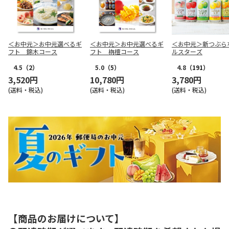
＜お中元＞お中元選べるギ
＜お中元＞お中元選べるギ
＜お中元＞新つぶら
フト 錦木コース
フト 栴檀コース
ルスターズ
4.5
（2）
5.0
（5）
4.8
（191）
3,520円
10,780円
3,780円
(送料・税込)
(送料・税込)
(送料・税込)
【商品のお届けについて】