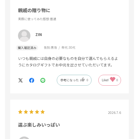
親戚の贈り物に
実際に使ってみた感想
:普通
ZIN
性別:
男性
年代:
30代
購入確認済み
いつも親戚には自身の必要なものを自分で選んでもらえるよ
うにカタログギフトでお中元を出させていただいてます。
参考になった
0
Like!
0
2026.7.6
選ぶ楽しみいっぱい