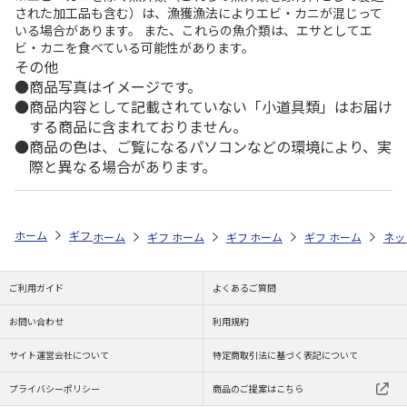
された加工品も含む）は、漁獲漁法によりエビ・カニが混じって
いる場合があります。 また、これらの魚介類は、エサとしてエ
ビ・カニを食べている可能性があります。
その他
商品写真はイメージです。
商品内容として記載されていない「小道具類」はお届け
する商品に含まれておりません。
商品の色は、ご覧になるパソコンなどの環境により、実
際と異なる場合があります。
ホーム
ギフトストア
お中元・夏ギフト特集 2026
贈る相手から探す
ホーム
ギフトストア
ホーム
ギフトストア
お中元・夏ギフト特集 2026
ホーム
ギフトストア
お中元・夏ギフト特集
ホーム
ネッ
お
贈
ご利用ガイド
よくあるご質問
お問い合わせ
利用規約
サイト運営会社について
特定商取引法に基づく表記について
プライバシーポリシー
商品のご提案はこちら