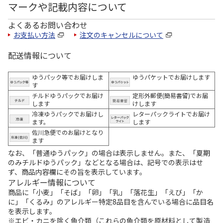
マークや記載内容について
よくあるお問い合わせ
お支払い方法
注文のキャンセルについて
配送情報について
ゆうパック等でお届けしま
ゆうパケットでお届けします
す
チルドゆうパックでお届け
定形外郵便(簡易書留)でお届
します
けします
冷凍ゆうパックでお届けし
レターパックライトでお届け
ます。
します
佐川急便でのお届けとなり
ます
なお、「普通ゆうパック」の場合は表示しません。また、「夏期
のみチルドゆうパック」などとなる場合は、記号での表示はせ
ず、商品内容欄にその旨を表示しています。
アレルギー情報について
商品に「小麦」「そば」「卵」「乳」「落花生」「えび」「か
に」「くるみ」のアレルギー特定8品目を含んでいる場合に品目名
を表示します。
※エビ・カニを除く魚介類（これらの魚介類を原材料として製造