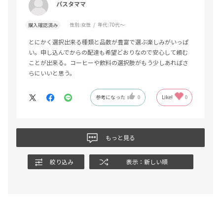
パスタママ
性別:
女性
年代:
70代～
購入確認済み
とにかく選択出来る種類と品数が豊富で選ぶ楽しみがいっぱ
い。申し込んでからの配達も希望どおりなので安心して頼む
ことが出来る。コーヒーや飲料の選択肢がもう少しあればさ
らにいいと思う。
参考になった
0
Like!
0
もっと見る
絞り込み
表示：新しい順