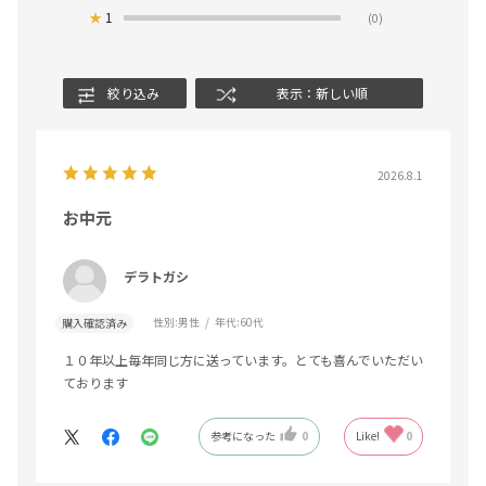
★
1
(0)
絞り込み
表示：新しい順
2026.8.1
お中元
デラトガシ
性別:
男性
年代:
60代
購入確認済み
１０年以上毎年同じ方に送っています。とても喜んでいただい
ております
参考になった
0
Like!
0