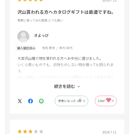
2026.7.12
沢山貰われる方へカタログギフトは最適ですね。
実際に使ってみた感想
:とても良い
きよっぴ
性別:
男性
年代:
60代
購入確認済み
大変沢山贈り物を貰われる方へお中元に選びました。
いくら良いものでも、日持ちのしない物を贈っても困られま
す。
そんな時に、カタログギフトなら必要なものをご自身で選ん
で頂けますし、ご家族でワイワイ話ながら選べます。また、
続きを読む
お子さま等へもお渡しできますから、無駄がない贈り物で
す。
参考になった
0
Like!
0
2026.7.11