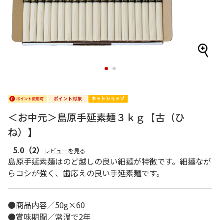
1
2
＜お中元＞島原手延素麺３ｋｇ【古（ひ
ね）】
5.0
（2）
レビューを見る
島原手延素麺はのど越しの良い細麺が特徴です。細麺なが
らコシが強く、歯応えの良い手延素麺です。
●商品内容／50g×60
●賞味期間／常温で2年