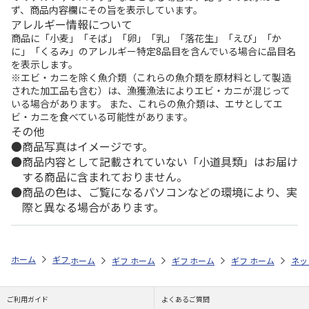
ず、商品内容欄にその旨を表示しています。
アレルギー情報について
商品に「小麦」「そば」「卵」「乳」「落花生」「えび」「か
に」「くるみ」のアレルギー特定8品目を含んでいる場合に品目名
を表示します。
※エビ・カニを除く魚介類（これらの魚介類を原材料として製造
された加工品も含む）は、漁獲漁法によりエビ・カニが混じって
いる場合があります。 また、これらの魚介類は、エサとしてエ
ビ・カニを食べている可能性があります。
その他
商品写真はイメージです。
商品内容として記載されていない「小道具類」はお届け
する商品に含まれておりません。
商品の色は、ご覧になるパソコンなどの環境により、実
際と異なる場合があります。
ホーム
ギフトストア
お中元・夏ギフト特集 2026
そうめん・麺類
ホーム
ギフトストア
ホーム
ギフトストア
お中元・夏ギフト特集 2026
ホーム
ギフトストア
お中元・夏ギフト特集
ホーム
ネッ
お
そ
ご利用ガイド
よくあるご質問