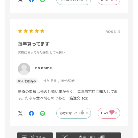
2026.6.15
毎年買ってます
実際に使ってみた感想
:とても良い
no name
性別:
男性
年代:
50代
購入確認済み
島原の素麺は他のと違い腰が強く、毎年自宅用に購入してま
す。たぶん食べ切るのであと一箱注文予定
参考になった
0
Like!
0
絞り込み
表示：新しい順