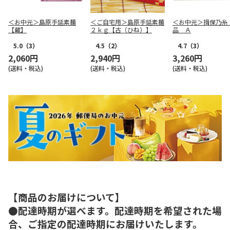
＜お中元＞島原手延素麺
＜ご自宅用＞島原手延素麺
＜お中元＞揖保乃糸
【蔵】
２ｋｇ【古（ひね）】
品 Ａ
5.0
（3）
4.5
（2）
4.7
（3）
2,060円
2,940円
3,260円
(送料・税込)
(送料・税込)
(送料・税込)
【商品のお届けについて】
●配達時期が選べます。配達時期を希望された場
合、ご指定の配達時期にお届けいたします。