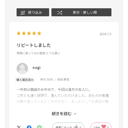
絞り込み
表示：新しい順
2026.7.5
リピートしました
実際に使ってみた感想
:とても良い
nagi
年代:
50代
性別:
男性
購入確認済み
一件目は親戚のお中元で、今回は遠方の友人に。
二件とも凄く好評で、喜んでいただけました。古ものの素麺
は取り扱っているところが少なく、あったとしても直送が難
しかったりしたので、とても助かりました。また機会がござ
続きを読む
いましたら、よろしくお願いいたします。
参考になった
0
Like!
0