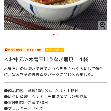
1
2
＜お中元＞木曽三川うなぎ蒲焼 ４袋
木曽三川の伏流水で育てたうなぎをふっくら蒸して蒲焼
に。旨みをそのまま真空パックに閉じ込めました。
●商品内容／蒲焼100g×4、たれ・山椒付
●原料原産地／ウナギ＝三重県産又は愛知県産
●賞味期間／冷蔵で30日
●アレルギー／「小麦」