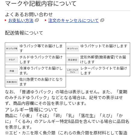
マークや記載内容について
よくあるお問い合わせ
お支払い方法
注文のキャンセルについて
配送情報について
ゆうパック等でお届けしま
ゆうパケットでお届けします
す
チルドゆうパックでお届け
定形外郵便(簡易書留)でお届
します
けします
冷凍ゆうパックでお届けし
レターパックライトでお届け
ます。
します
佐川急便でのお届けとなり
ます
なお、「普通ゆうパック」の場合は表示しません。また、「夏期
のみチルドゆうパック」などとなる場合は、記号での表示はせ
ず、商品内容欄にその旨を表示しています。
アレルギー情報について
商品に「小麦」「そば」「卵」「乳」「落花生」「えび」「か
に」「くるみ」のアレルギー特定8品目を含んでいる場合に品目名
を表示します。
※エビ・カニを除く魚介類（これらの魚介類を原材料として製造