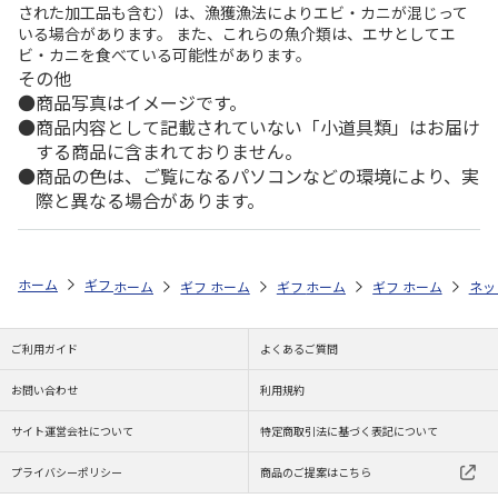
された加工品も含む）は、漁獲漁法によりエビ・カニが混じって
いる場合があります。 また、これらの魚介類は、エサとしてエ
ビ・カニを食べている可能性があります。
その他
商品写真はイメージです。
商品内容として記載されていない「小道具類」はお届け
する商品に含まれておりません。
商品の色は、ご覧になるパソコンなどの環境により、実
際と異なる場合があります。
ホーム
ギフトストア
お中元・夏ギフト特集 2026
うなぎ・魚・海鮮
ホーム
ギフトストア
ホーム
ギフトストア
お中元・夏ギフト特集 2026
ホーム
ギフトストア
お中元・夏ギフト特集
ホーム
ネッ
お
う
ご利用ガイド
よくあるご質問
お問い合わせ
利用規約
サイト運営会社について
特定商取引法に基づく表記について
プライバシーポリシー
商品のご提案はこちら