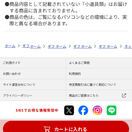
商品内容として記載されていない「小道具類」はお届け
する商品に含まれておりません。
商品の色は、ご覧になるパソコンなどの環境により、実
際と異なる場合があります。
ホーム
ギフトストア
お中元・夏ギフト特集 2026
おつまみ・お惣菜
ホーム
ギフトストア
ホーム
ギフトストア
お中元・夏ギフト特集 2026
ホーム
ギフトストア
お中元・夏ギフト特集
ホーム
ネッ
お
お
ご利用ガイド
よくあるご質問
お問い合わせ
利用規約
サイト運営会社について
特定商取引法に基づく表記について
プライバシーポリシー
商品のご提案はこちら
SNSでお得な情報発信中
カートに入れる