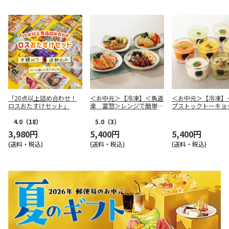
「20点以上詰め合わせ！
＜お中元＞【冷凍】＜魚道
＜お中元＞【冷凍】
ロスおたすけセット」
楽 富惣＞レンジで簡単！
プストックトーキョ
骨とり煮魚上手
気の冷たいスープ７
ト
4.0
（18）
5.0
（3）
3,980円
5,400円
5,400円
(送料・税込)
(送料・税込)
(送料・税込)