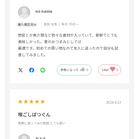
no name
性別:
女性
年代:
70代～
購入確認済み
野菜とか魚介類など色々な食材が入っていて、新鮮でとても
美味しかった。夏のおつまみとしては
最適です。初めての買い物なので友人に送ったので自分も試
食してみました。
参考になった
0
Like!
0
2026.6.23
喉ごしばつぐん
実際に使ってみた感想
:とても良い
おとも