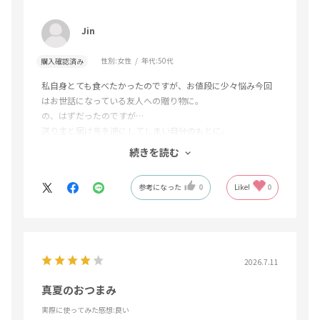
Jin
性別:
女性
年代:
50代
購入確認済み
私自身とても食べたかったのですが、お値段に少々悩み今回
はお世話になっている友人への贈り物に。
の、はずだったのですが…
送り主と届け先を逆にしてしまい自分のもとに。
ウヒャー😱感満載でしたが、自分へのご褒美だ!?と。
続きを読む
思った通り。 具材はゴロっと、出汁が最高に美味しく。
間違えて良かったァァァ〜笑
参考になった
0
Like!
0
自信を持って贈れる！と思いました。
2026.7.11
真夏のおつまみ
実際に使ってみた感想
:良い