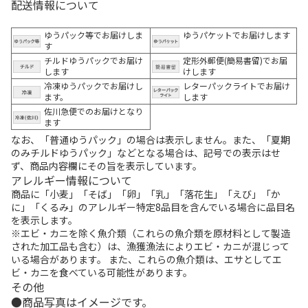
配送情報について
ゆうパック等でお届けしま
ゆうパケットでお届けします
す
チルドゆうパックでお届け
定形外郵便(簡易書留)でお届
します
けします
冷凍ゆうパックでお届けし
レターパックライトでお届け
ます。
します
佐川急便でのお届けとなり
ます
なお、「普通ゆうパック」の場合は表示しません。また、「夏期
のみチルドゆうパック」などとなる場合は、記号での表示はせ
ず、商品内容欄にその旨を表示しています。
アレルギー情報について
商品に「小麦」「そば」「卵」「乳」「落花生」「えび」「か
に」「くるみ」のアレルギー特定8品目を含んでいる場合に品目名
を表示します。
※エビ・カニを除く魚介類（これらの魚介類を原材料として製造
された加工品も含む）は、漁獲漁法によりエビ・カニが混じって
いる場合があります。 また、これらの魚介類は、エサとしてエ
ビ・カニを食べている可能性があります。
その他
商品写真はイメージです。