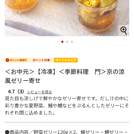
1
2
3
＜お中元＞【冷凍】＜季節料理 門＞京の涼
風ゼリー寄せ
4.7
（3）
レビューを見る
見た目も涼しげで鮮やかなゼリー寄せです。だし汁の中に
彩り豊かな夏野菜、鰻や鱧などをぷるんとしたゼリーにそ
れぞれ閉じ込めました。
●商品内容／野菜ゼリー120g×2、鰻ゼリー・鱧ゼリー・