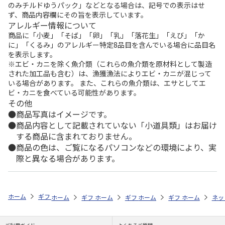
のみチルドゆうパック」などとなる場合は、記号での表示はせ
ず、商品内容欄にその旨を表示しています。
アレルギー情報について
商品に「小麦」「そば」「卵」「乳」「落花生」「えび」「か
に」「くるみ」のアレルギー特定8品目を含んでいる場合に品目名
を表示します。
※エビ・カニを除く魚介類（これらの魚介類を原材料として製造
された加工品も含む）は、漁獲漁法によりエビ・カニが混じって
いる場合があります。 また、これらの魚介類は、エサとしてエ
ビ・カニを食べている可能性があります。
その他
商品写真はイメージです。
商品内容として記載されていない「小道具類」はお届け
する商品に含まれておりません。
商品の色は、ご覧になるパソコンなどの環境により、実
際と異なる場合があります。
ホーム
ギフトストア
お中元・夏ギフト特集 2026
ハム・お肉
＜
ホーム
ギフトストア
ホーム
ギフトストア
お中元・夏ギフト特集 2026
ホーム
ギフトストア
お中元・夏ギフト特集
ホーム
ネッ
お
ハ