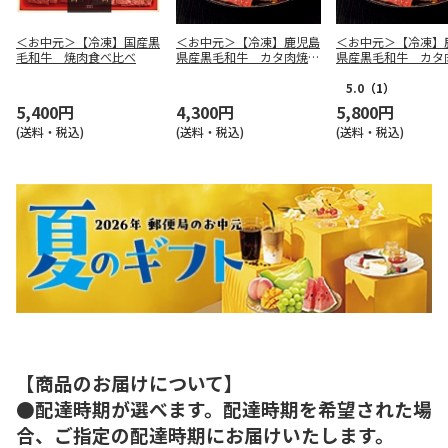
＜お中元＞【冷凍】国産黒
＜お中元＞【冷凍】鹿児島
＜お中元＞【冷凍】
毛和牛 焼肉食べ比べ
県産黒毛和牛 カタ肉焼肉
県産黒毛和牛 カタ
用（４２０ｇ）
用（６２０ｇ）
5.0
（1）
5,400円
4,300円
5,800円
(送料・税込)
(送料・税込)
(送料・税込)
【商品のお届けについて】
●配達時期が選べます。配達時期を希望された場
合、ご指定の配達時期にお届けいたします。