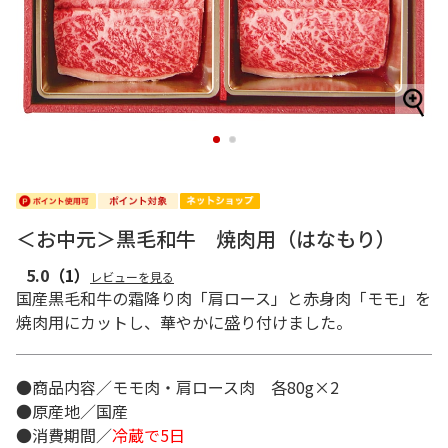
1
2
＜お中元＞黒毛和牛 焼肉用（はなもり）
5.0
（1）
レビューを見る
国産黒毛和牛の霜降り肉「肩ロース」と赤身肉「モモ」を
焼肉用にカットし、華やかに盛り付けました。
●商品内容／モモ肉・肩ロース肉 各80g×2
●原産地／国産
●消費期間／
冷蔵で5日